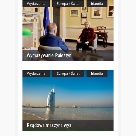
Wydarzenia
Europa / Świat
Irlandia
Wymazywanie Palestyn
Wydarzenia
Europa / Świat
Irlandia
Rządowa maszyna wys