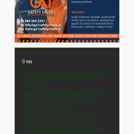
O nas
© WSZYSTKIE MATERIAŁY NA STRONIE WYDAWCY
„POLSKA-IE” CHRONIONE SĄ PRAWEM
AUTORSKIM.
Naszym celem jest prezentowanie spraw, które
mają bezpośredni wpływ na życie polskiej
emigracji na Zielonej Wyspie.
Prezentujemy informacje, które przybliżają
polityczne zasady funkcjonowania państwa,
opisują zasady działania gospodarki i pokazują