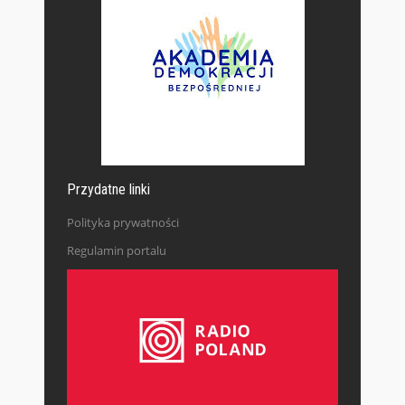
Przydatne linki
Polityka prywatności
Regulamin portalu