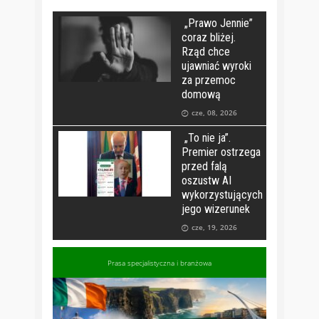
„Prawo Jennie”
coraz bliżej.
Rząd chce
ujawniać wyroki
za przemoc
domową
cze, 08, 2026
„To nie ja”.
Premier ostrzega
przed falą
oszustw AI
wykorzystujących
jego wizerunek
cze, 19, 2026
Prasa specjalistyczna i branżowa