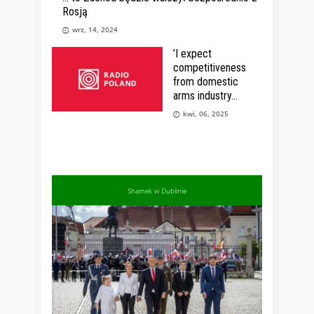
Rosją
wrz, 14, 2024
’I expect
competitiveness
from domestic
arms industry
kwi, 06, 2025
Shamek w Dublinie