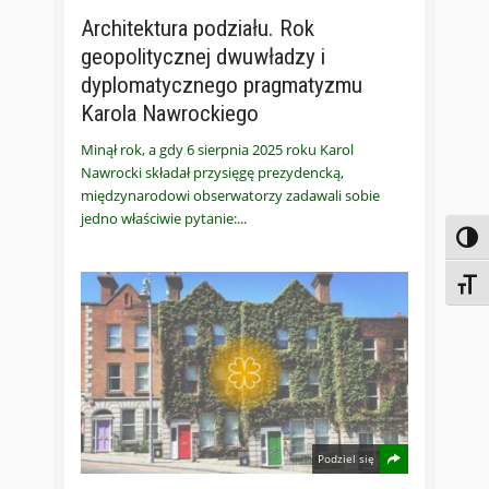
Architektura podziału. Rok
geopolitycznej dwuwładzy i
dyplomatycznego pragmatyzmu
Karola Nawrockiego
Minął rok, a gdy 6 sierpnia 2025 roku Karol
Nawrocki składał przysięgę prezydencką,
międzynarodowi obserwatorzy zadawali sobie
jedno właściwie pytanie:
Toggl
Toggl
Podziel się