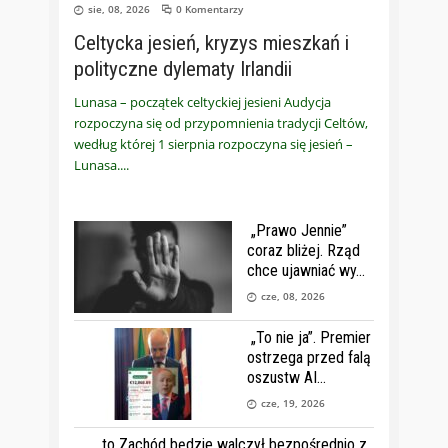
sie, 08, 2026
0 Komentarzy
Celtycka jesień, kryzys mieszkań i
polityczne dylematy Irlandii
Lunasa – początek celtyckiej jesieni Audycja
rozpoczyna się od przypomnienia tradycji Celtów,
według której 1 sierpnia rozpoczyna się jesień –
Lunasa.
„Prawo Jennie”
coraz bliżej. Rząd
chce ujawniać wy
cze, 08, 2026
„To nie ja”. Premier
ostrzega przed falą
oszustw AI
cze, 19, 2026
… to Zachód będzie walczył bezpośrednio z