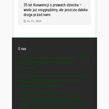
35 lat Konwencji o prawach dziecka –
wiele już osiągnęliśmy, ale jeszcze daleka
droga przed nami
lis, 21, 2024
O nas
© WSZYSTKIE MATERIAŁY NA STRONIE WYDAWCY
„POLSKA-IE” CHRONIONE SĄ PRAWEM
AUTORSKIM.
Naszym celem jest prezentowanie spraw, które
mają bezpośredni wpływ na życie polskiej
emigracji na Zielonej Wyspie.
Prezentujemy informacje, które przybliżają
polityczne zasady funkcjonowania państwa,
opisują zasady działania gospodarki i pokazują
sprawy, na które każdy może mieć wpływ.