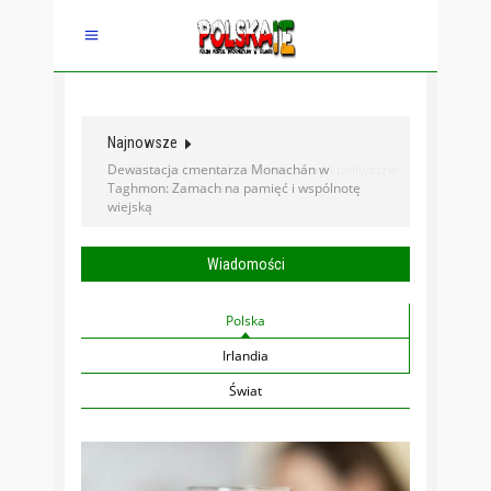
Najnowsze
Dewastacja cmentarza Monachán w
Taghmon: Zamach na pamięć i wspólnotę
wiejską
Wiadomości
Polska
Irlandia
Świat