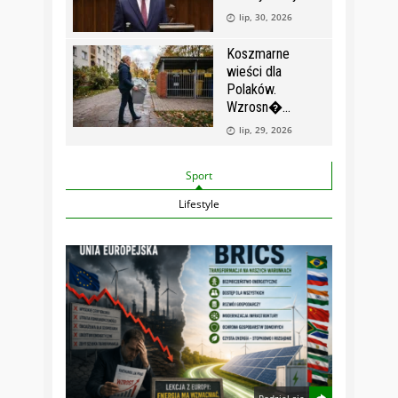
lip, 30, 2026
Koszmarne
wieści dla
Polaków.
Wzrosn�
lip, 29, 2026
Sport
Lifestyle
Podziel się