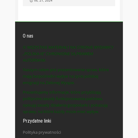
lis, 21, 2024
O nas
© WSZYSTKIE MATERIAŁY NA STRONIE WYDAWCY
„POLSKA-IE” CHRONIONE SĄ PRAWEM
AUTORSKIM.
Naszym celem jest prezentowanie spraw, które
mają bezpośredni wpływ na życie polskiej
emigracji na Zielonej Wyspie.
Prezentujemy informacje, które przybliżają
polityczne zasady funkcjonowania państwa,
opisują zasady działania gospodarki i pokazują
sprawy, na które każdy może mieć wpływ.
Przydatne linki
Polityka prywatności