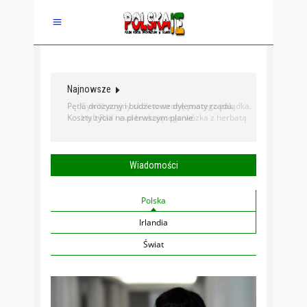
Najnowsze
Pętla drożyzny i budżetowe dylematy rządu.
Koszty życia na pierwszym planie
Wiadomości
Polska
Irlandia
Świat