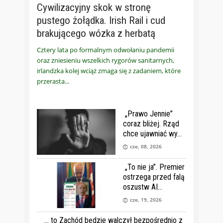
Cywilizacyjny skok w stronę
pustego żołądka. Irish Rail i cud
brakującego wózka z herbatą
Cztery lata po formalnym odwołaniu pandemii
oraz zniesieniu wszelkich rygorów sanitarnych,
irlandzka kolej wciąż zmaga się z zadaniem, które
przerasta
„Prawo Jennie”
coraz bliżej. Rząd
chce ujawniać wy
cze, 08, 2026
„To nie ja”. Premier
ostrzega przed falą
oszustw AI
cze, 19, 2026
… to Zachód będzie walczył bezpośrednio z