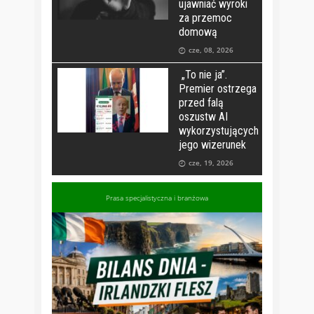
ujawniać wyroki
za przemoc
domową
cze, 08, 2026
„To nie ja”.
Premier ostrzega
przed falą
oszustw AI
wykorzystujących
jego wizerunek
cze, 19, 2026
Prasa specjalistyczna i branżowa