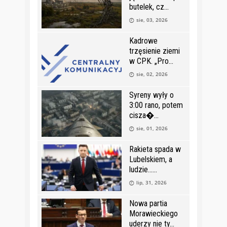
butelek, cz
sie, 03, 2026
Kadrowe
trzęsienie ziemi
w CPK. „Pro
sie, 02, 2026
Syreny wyły o
3:00 rano, potem
cisza�
sie, 01, 2026
Rakieta spada w
Lubelskiem, a
ludzie…
lip, 31, 2026
Nowa partia
Morawieckiego
uderzy nie ty