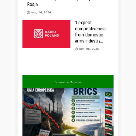
Rosją
wrz, 14, 2024
’I expect
competitiveness
from domestic
arms industry
kwi, 06, 2025
Shamek w Dublinie