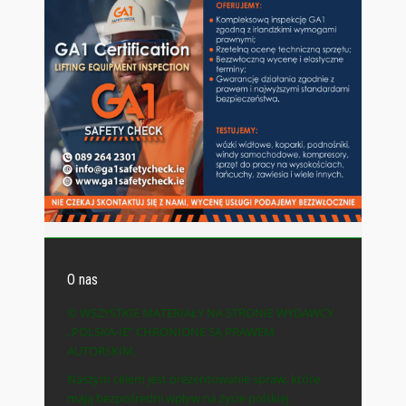
O nas
© WSZYSTKIE MATERIAŁY NA STRONIE WYDAWCY
„POLSKA-IE” CHRONIONE SĄ PRAWEM
AUTORSKIM.
Naszym celem jest prezentowanie spraw, które
mają bezpośredni wpływ na życie polskiej