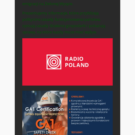
emigracji na Zielonej Wyspie.
Prezentujemy informacje, które przybliżają
polityczne zasady funkcjonowania państwa,
opisują zasady działania gospodarki i pokazują
sprawy, na które każdy może mieć wpływ.