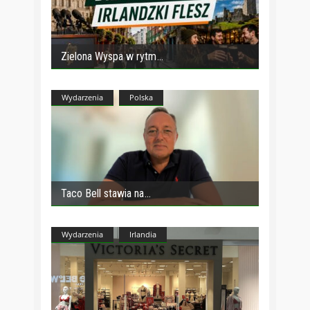
Zielona Wyspa w rytm
Wydarzenia
Polska
Taco Bell stawia na
Wydarzenia
Irlandia