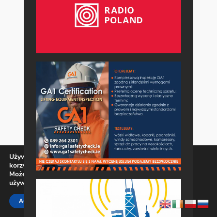
Używamy ciasteczek, aby zapewnić najlepszą jakość
korzystania z naszej witryny.
Możesz dowiedzieć się więcej o tym, jakich ciasteczek
używamy, lub wyłączyć je w
ustawieniach
.
Zamknij panel pow
ACCEPT
REJECT
SETTINGS