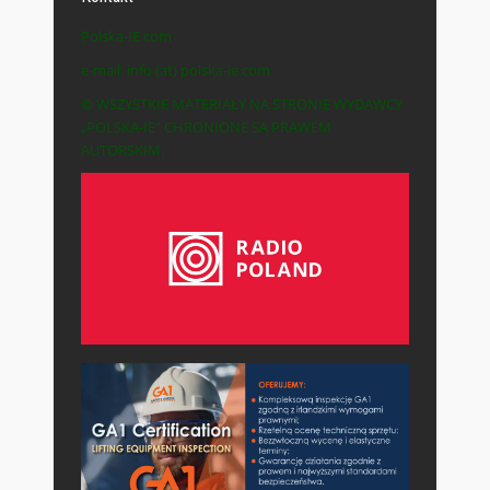
Polska-IE.com
e-mail: info (at) polska-ie.com
© WSZYSTKIE MATERIAŁY NA STRONIE WYDAWCY
„POLSKA-IE” CHRONIONE SĄ PRAWEM
AUTORSKIM.