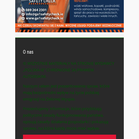
O nas
© WSZYSTKIE MATERIAŁY NA STRONIE WYDAWCY
„POLSKA-IE” CHRONIONE SĄ PRAWEM
AUTORSKIM.
Naszym celem jest prezentowanie spraw, które
mają bezpośredni wpływ na życie polskiej
emigracji na Zielonej Wyspie.
Prezentujemy informacje, które przybliżają
polityczne zasady funkcjonowania państwa,
opisują zasady działania gospodarki i pokazują
sprawy, na które każdy może mieć wpływ.