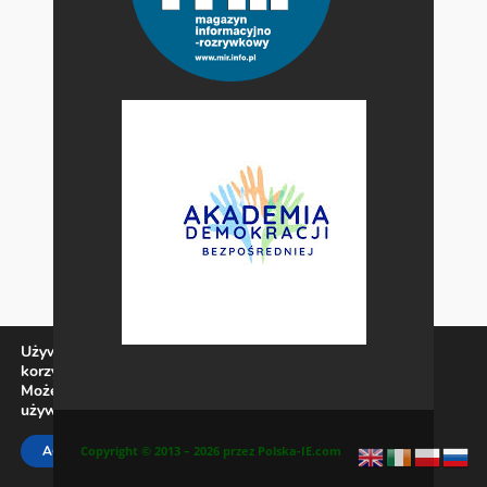
Używamy ciasteczek, aby zapewnić najlepszą jakość
korzystania z naszej witryny.
Możesz dowiedzieć się więcej o tym, jakich ciasteczek
używamy, lub wyłączyć je w
ustawieniach
.
Zamknij panel pow
Copyright © 2013 – 2026 przez Polska-IE.com
ACCEPT
REJECT
SETTINGS