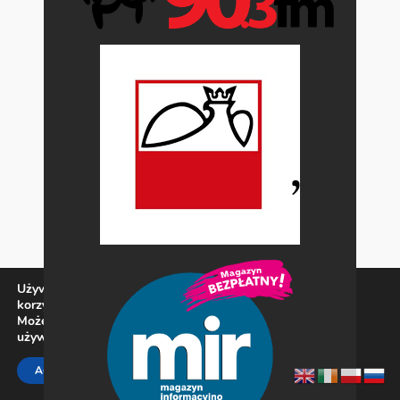
Używamy ciasteczek, aby zapewnić najlepszą jakość
korzystania z naszej witryny.
Możesz dowiedzieć się więcej o tym, jakich ciasteczek
używamy, lub wyłączyć je w
ustawieniach
.
Zamknij panel pow
ACCEPT
REJECT
SETTINGS