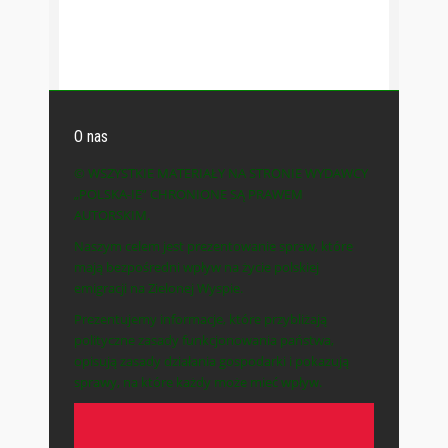
O nas
© WSZYSTKIE MATERIAŁY NA STRONIE WYDAWCY
„POLSKA-IE” CHRONIONE SĄ PRAWEM
AUTORSKIM.
Naszym celem jest prezentowanie spraw, które
mają bezpośredni wpływ na życie polskiej
emigracji na Zielonej Wyspie.
Prezentujemy informacje, które przybliżają
polityczne zasady funkcjonowania państwa,
opisują zasady działania gospodarki i pokazują
sprawy, na które każdy może mieć wpływ.