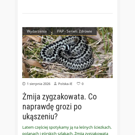
Wydarzenia
PAP - Serwis Zdrowie
1 sierpnia 2026
Polska-IE
0
Żmija zygzakowata. Co
naprawdę grozi po
ukąszeniu?
Latem częściej spotykamy ją na leśnych ścieżkach,
polanach i górskich szlakach. Żmija zygzakowata