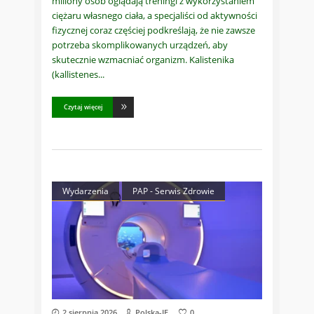
miliony osób oglądają treningi z wykorzystaniem
ciężaru własnego ciała, a specjaliści od aktywności
fizycznej coraz częściej podkreślają, że nie zawsze
potrzeba skomplikowanych urządzeń, aby
skutecznie wzmacniać organizm. Kalistenika
(kallistenes
Czytaj więcej
Wydarzenia
PAP - Serwis Zdrowie
2 sierpnia 2026
Polska-IE
0