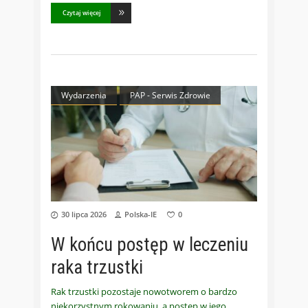
Czytaj więcej
Wydarzenia
PAP - Serwis Zdrowie
30 lipca 2026
Polska-IE
0
W końcu postęp w leczeniu
raka trzustki
Rak trzustki pozostaje nowotworem o bardzo
niekorzystnym rokowaniu, a postęp w jego