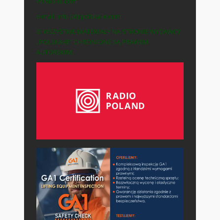
Polska-IE.com
e-mail: info (at) polska-ie.com
© WSZYSTKIE MATERIAŁY NA STRONIE WYDAWCY
„POLSKA-IE” CHRONIONE SĄ PRAWEM
AUTORSKIM.