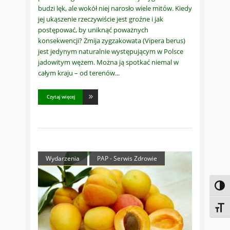
budzi lęk, ale wokół niej narosło wiele mitów. Kiedy
jej ukąszenie rzeczywiście jest groźne i jak
postępować, by uniknąć poważnych
konsekwencji? Żmija zygzakowata (Vipera berus)
jest jedynym naturalnie występującym w Polsce
jadowitym wężem. Można ją spotkać niemal w
całym kraju – od terenów
Czytaj więcej
Wydarzenia
PAP - Serwis Zdrowie
Toggl
Toggl