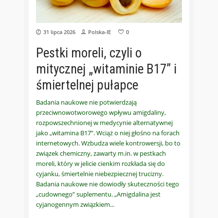
31 lipca 2026
Polska-IE
0
Pestki moreli, czyli o
mitycznej „witaminie B17” i
śmiertelnej pułapce
Badania naukowe nie potwierdzają
przeciwnowotworowego wpływu amigdaliny,
rozpowszechnionej w medycynie alternatywnej
jako „witamina B17”. Wciąż o niej głośno na forach
internetowych. Wzbudza wiele kontrowersji, bo to
związek chemiczny, zawarty m.in. w pestkach
moreli, który w jelicie cienkim rozkłada się do
cyjanku, śmiertelnie niebezpiecznej trucizny.
Badania naukowe nie dowiodły skuteczności tego
„cudownego” suplementu. „Amigdalina jest
cyjanogennym związkiem