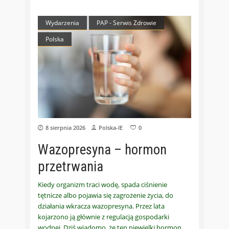
Wydarzenia
PAP - Serwis Zdrowie
Polska
8 sierpnia 2026
Polska-IE
0
Wazopresyna – hormon
przetrwania
Kiedy organizm traci wodę, spada ciśnienie
tętnicze albo pojawia się zagrożenie życia, do
działania wkracza wazopresyna. Przez lata
kojarzono ją głównie z regulacją gospodarki
wodnej. Dziś wiadomo, że ten niewielki hormon