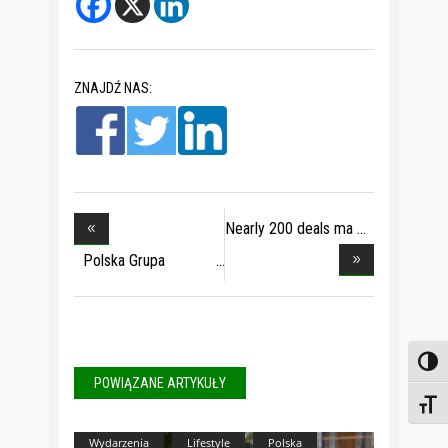
ZNAJDŹ NAS:
Nearly 200 deals ma
Polska Grupa
Zbrojen
Toggl
POWIĄZANE ARTYKUŁY
Toggl
Wydarzenia
Lifestyle
Polska