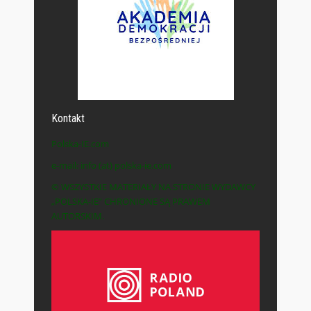
Kontakt
Polska-IE.com
e-mail: info (at) polska-ie.com
© WSZYSTKIE MATERIAŁY NA STRONIE WYDAWCY
„POLSKA-IE” CHRONIONE SĄ PRAWEM
AUTORSKIM.