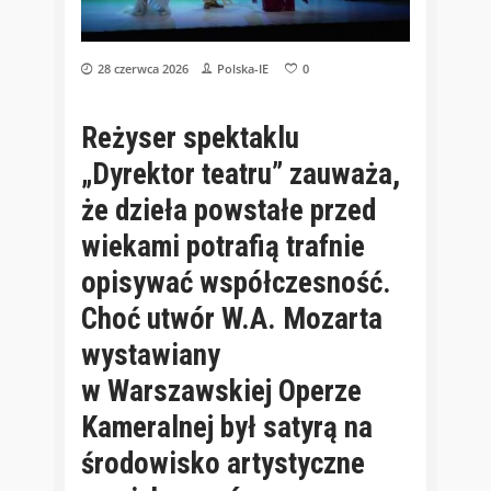
28 czerwca 2026
Polska-IE
0
Reżyser spektaklu
„Dyrektor teatru” zauważa,
że dzieła powstałe przed
wiekami potrafią trafnie
opisywać współczesność.
Choć utwór W.A. Mozarta
wystawiany
w Warszawskiej Operze
Kameralnej był satyrą na
środowisko artystyczne