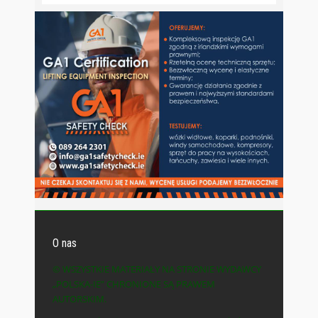
O nas
© WSZYSTKIE MATERIAŁY NA STRONIE WYDAWCY
„POLSKA-IE” CHRONIONE SĄ PRAWEM
AUTORSKIM.