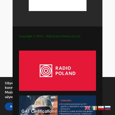
Copyright © 2013 – 2026 przez Polska-IE.com
Używamy ciasteczek, aby zapewnić najlepszą jakość
korzystania z naszej witryny.
Możesz dowiedzieć się więcej o tym, jakich ciasteczek
używamy, lub wyłączyć je w
ustawieniach
.
Zamknij panel pow
ACCEPT
REJECT
SETTINGS