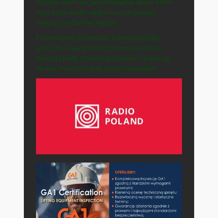
Naszym celem jest prezentowanie spraw, które
mają bezpośredni wpływ na życie polskiej
emigracji na Zielonej Wyspie.
Prezentujemy informacje, które przybliżają
polityczne zasady funkcjonowania państwa,
opisują zasady działania gospodarki i pokazują
sprawy, na które każdy może mieć wpływ.