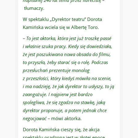
napisanej 240 lat temu przez librecistę –
tłumaczy.
W spektaklu „Dyrektor teatru” Dorota
Kamińska wciela się w Albertę Toro.
– To jest aktorka, która jest już troszkę passé
i właśnie szuka pracy. Kiedy
się
dowiedziała,
że jest poszukiwana nowa obsada do filmu,
to przyszła, żeby starać się o rolę. Podczas
przesłuchań prezentuje monolog
z przeszłości, który kiedyś mówiła na scenie,
i ma nadzieję, że jak dyrektor to usłyszy, to ją
zaangażuje. I najpierw jest bardzo
spolegliwa, że się zgadza na stawkę, jaką
dyrektor proponuje, a potem jednak chce
negocjować –
mówi aktorka.
Dorota Kamińska cieszy się, że akcja
spektaklu osadzona jest w złotej epoce