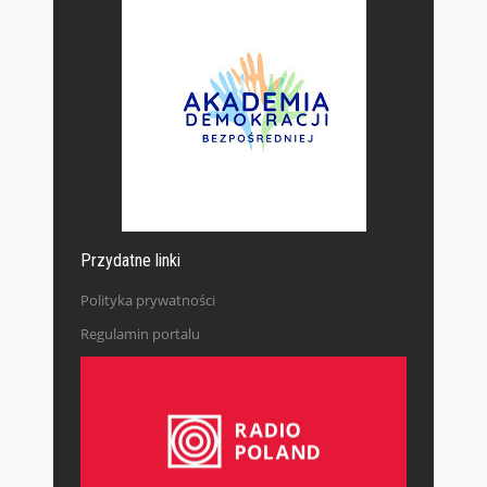
Przydatne linki
Polityka prywatności
Regulamin portalu