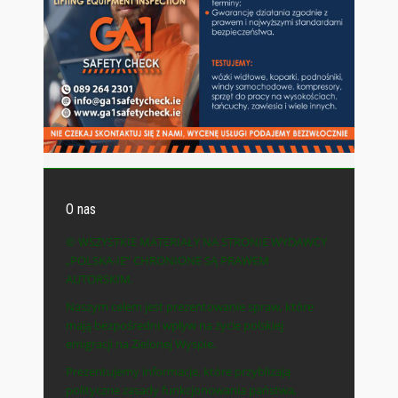
O nas
© WSZYSTKIE MATERIAŁY NA STRONIE WYDAWCY
„POLSKA-IE” CHRONIONE SĄ PRAWEM
AUTORSKIM.
Naszym celem jest prezentowanie spraw, które
mają bezpośredni wpływ na życie polskiej
emigracji na Zielonej Wyspie.
Prezentujemy informacje, które przybliżają
polityczne zasady funkcjonowania państwa,