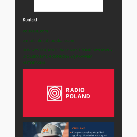
Kontakt
Polska-IE.com
e-mail: info (at) polska-ie.com
© WSZYSTKIE MATERIAŁY NA STRONIE WYDAWCY
„POLSKA-IE” CHRONIONE SĄ PRAWEM
AUTORSKIM.