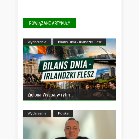
POWIĄZANE ARTYKUŁY
Wydarzenia
Bilans Dnia - Irlandzki Flesz
Zielona Wyspa w rytm
Wydarzenia
Polska