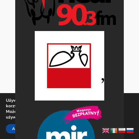
Używamy ciasteczek, aby zapewnić najlepszą jakość
korzystania z naszej witryny.
Możesz dowiedzieć się więcej o tym, jakich ciasteczek
używamy, lub wyłączyć je w
ustawieniach
.
Zamknij panel pow
ACCEPT
REJECT
SETTINGS