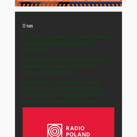
O nas
© WSZYSTKIE MATERIAŁY NA STRONIE WYDAWCY
„POLSKA-IE” CHRONIONE SĄ PRAWEM
AUTORSKIM.
Naszym celem jest prezentowanie spraw, które
mają bezpośredni wpływ na życie polskiej
emigracji na Zielonej Wyspie.
Prezentujemy informacje, które przybliżają
polityczne zasady funkcjonowania państwa,
opisują zasady działania gospodarki i pokazują
sprawy, na które każdy może mieć wpływ.