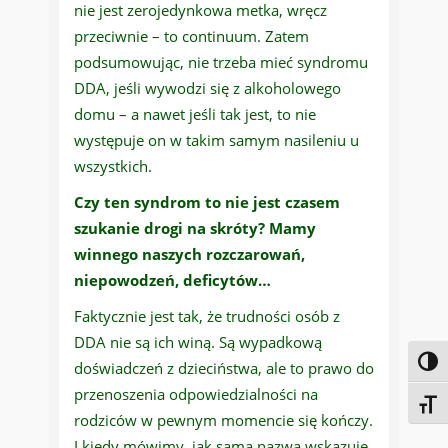
nie jest zerojedynkowa metka, wręcz
przeciwnie – to continuum. Zatem
podsumowując, nie trzeba mieć syndromu
DDA, jeśli wywodzi się z alkoholowego
domu – a nawet jeśli tak jest, to nie
występuje on w takim samym nasileniu u
wszystkich.
Czy ten syndrom to nie jest czasem
szukanie drogi na skróty? Mamy
winnego naszych rozczarowań,
niepowodzeń, deficytów…
Faktycznie jest tak, że trudności osób z
DDA nie są ich winą. Są wypadkową
Toggl
doświadczeń z dzieciństwa, ale to prawo do
przenoszenia odpowiedzialności na
Toggl
rodziców w pewnym momencie się kończy.
I kiedy mówimy, jak sama nazwa wskazuje,