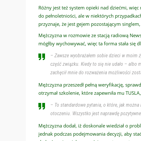
Różny jest też system opieki nad dziećmi, wię
do pełnoletniości, ale w niektórych przypadkach
przyznaje, że jest gejem pozostającym singlem,
Mężczyzna w rozmowie ze stacją radiową News Ta
mógłby wychowywać, więc ta forma stała się dla
– Zawsze wyobrażałem sobie dzieci w moim ży
część związku. Kiedy to się nie udało – albo 
zachęcił mnie do rozważenia możliwości zostan
Mężczyzna przeszedł pełną weryfikację, spraw
otrzymał szkolenie, które zapewniła mu TUSLA,
– To standardowe pytania, o które, jak można
otoczeniu. Wszystko jest naprawdę pozytywne
Mężczyzna dodał, iż doskonale wiedział o probl
jednak podczas podejmowania decyzji, aby stać