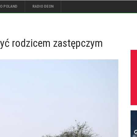
IO POLAND
RADIO DEON
być rodzicem zastępczym