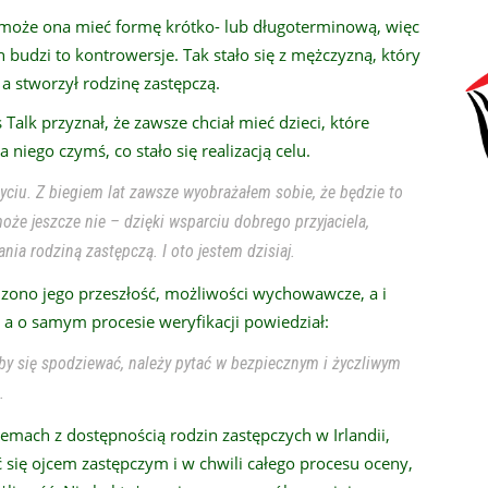
c może ona mieć formę krótko- lub długoterminową, więc
 budzi to kontrowersje. Tak stało się z mężczyzną, który
 a stworzył rodzinę zastępczą.
lk przyznał, że zawsze chciał mieć dzieci, które
 niego czymś, co stało się realizacją celu.
ciu. Z biegiem lat zawsze wyobrażałem sobie, że będzie to
może jeszcze nie – dzięki wsparciu dobrego przyjaciela,
ia rodziną zastępczą. I oto jestem dzisiaj.
dzono jego przeszłość, możliwości wychowawcze, a i
 a o samym procesie weryfikacji powiedział:
 by się spodziewać, należy pytać w bezpiecznym i życzliwym
.
emach z dostępnością rodzin zastępczych w Irlandii,
 się ojcem zastępczym i w chwili całego procesu oceny,