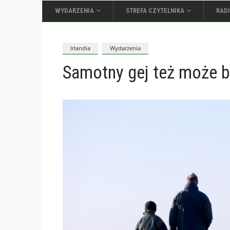
WYDARZENIA
STREFA CZYTELNIKA
RAD
Irlandia
Wydarzenia
Samotny gej też może 