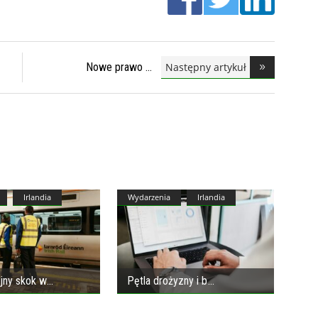
Następny artykuł
Nowe prawo
pracownic
Irlandia
Wydarzenia
Irlandia
jny skok w
Pętla drożyzny i b