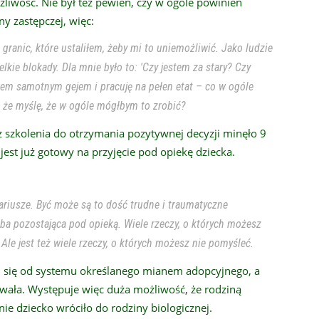
liwość. Nie był też pewien, czy w ogóle powinien
y zastępczej, więc:
anic, które ustaliłem, żeby mi to uniemożliwić. Jako ludzie
kie blokady. Dla mnie było to: 'Czy jestem za stary? Czy
em samotnym gejem i pracuję na pełen etat – co w ogóle
że ​​myślę, że w ogóle mógłbym to zrobić?
z szkolenia do otrzymania pozytywnej decyzji minęło 9
est już gotowy na przyjęcie pod opiekę dziecka.
riusze. Być może są to dość trudne i traumatyczne
ba pozostająca pod opieką. Wiele rzeczy, o których możesz
Ale jest też wiele rzeczy, o których możesz nie pomyśleć.
ni się od systemu określanego mianem adopcyjnego, a
trwała. Występuje więc duża możliwość, że rodziną
nie dziecko wróciło do rodziny biologicznej.