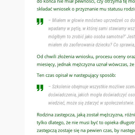
do końca nie miał pewności, czy otrzyma tę moż
składać wniosek o przyznanie mu statusu rodzin
– Miałem w głowie mnóstwo uprzedzeń co do gr
wpadamy w pętlę, w której sami stawiamy wszel
mógłbym to zrobić jako osoba samotna?’ Jest
miałem do zaoferowania dziecku? Co sprawia, 
Od chwili złożenia wniosku, procesu oceny ora
miesięcy, jednak mężczyzna uznał wówczas, że j
Ten czas opisał w następujący sposób:
– Szkolenie obejmuje wszystkie możliwe scena
doświadczenia, jakich mogła doświadczyć oso
wiedzieć, może się zdarzyć w społeczeństwie. 
Rodzina zastępcza, jaką został mężczyzna, róż
tylko dlatego, że nie musi być to opieka długo
zastępczą zostaje się na pewien czas, by następ