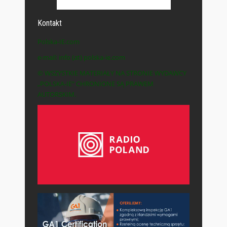
Kontakt
Polska-IE.com
e-mail: info (at) polska-ie.com
© WSZYSTKIE MATERIAŁY NA STRONIE WYDAWCY
„POLSKA-IE” CHRONIONE SĄ PRAWEM
AUTORSKIM.