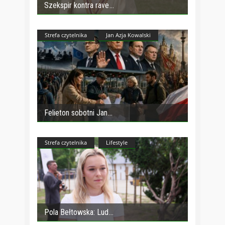
Szekspir kontra rave
Strefa czytelnika
Jan Azja Kowalski
Felieton sobotni Jan
Strefa czytelnika
Lifestyle
Pola Bełtowska: Lud