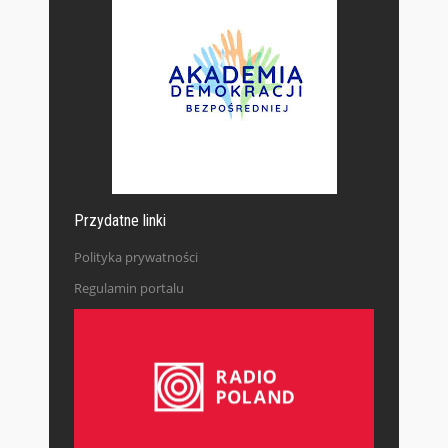
Przydatne linki
Polityka prywatności
Regulamin portalu