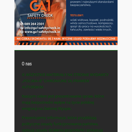
O nas
© WSZYSTKIE MATERIAŁY NA STRONIE WYDAWCY
„POLSKA-IE” CHRONIONE SĄ PRAWEM
AUTORSKIM.
Naszym celem jest prezentowanie spraw, które
mają bezpośredni wpływ na życie polskiej
emigracji na Zielonej Wyspie.
Prezentujemy informacje, które przybliżają
polityczne zasady funkcjonowania państwa,
opisują zasady działania gospodarki i pokazują