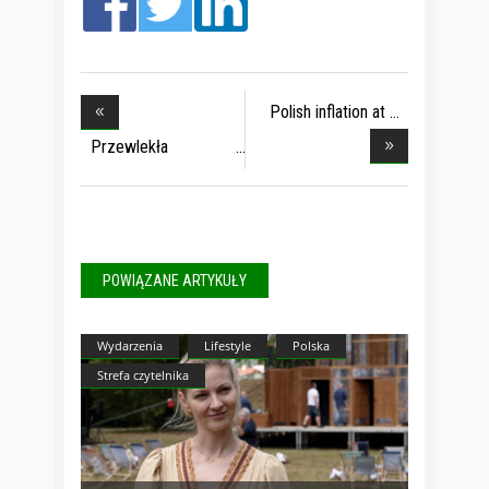
Polish inflation at
Przewlekła
niewydol
POWIĄZANE ARTYKUŁY
Wydarzenia
Lifestyle
Polska
Strefa czytelnika