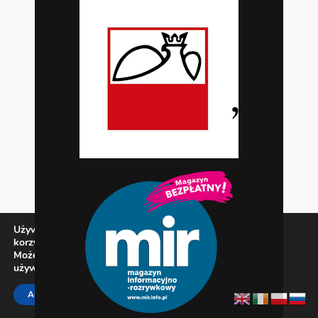
Używamy ciasteczek, aby zapewnić najlepszą jakość
korzystania z naszej witryny.
Możesz dowiedzieć się więcej o tym, jakich ciasteczek
używamy, lub wyłączyć je w
ustawieniach
.
Zamknij panel pow
ACCEPT
REJECT
SETTINGS