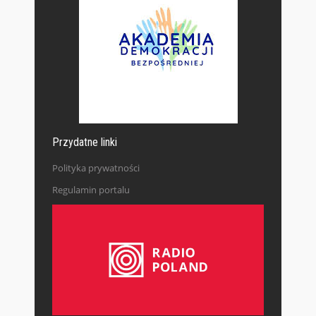
Przydatne linki
Polityka prywatności
Regulamin portalu