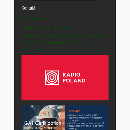
Kontakt
Polska-IE.com
e-mail: info (at) polska-ie.com
© WSZYSTKIE MATERIAŁY NA STRONIE WYDAWCY
„POLSKA-IE” CHRONIONE SĄ PRAWEM
AUTORSKIM.