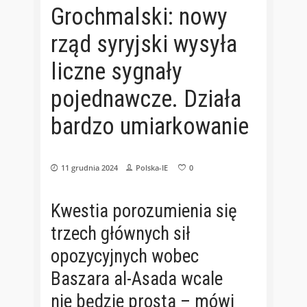
Grochmalski: nowy
rząd syryjski wysyła
liczne sygnały
pojednawcze. Działa
bardzo umiarkowanie
11 grudnia 2024
Polska-IE
0
Kwestia porozumienia się
trzech głównych sił
opozycyjnych wobec
Baszara al-Asada wcale
nie będzie prosta – mówi