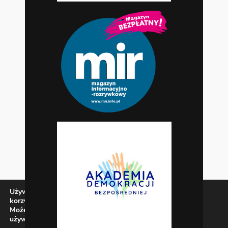
Używamy ciasteczek, aby zapewnić najlepszą jakość
korzystania z naszej witryny.
Możesz dowiedzieć się więcej o tym, jakich ciasteczek
używamy, lub wyłączyć je w
ustawieniach
.