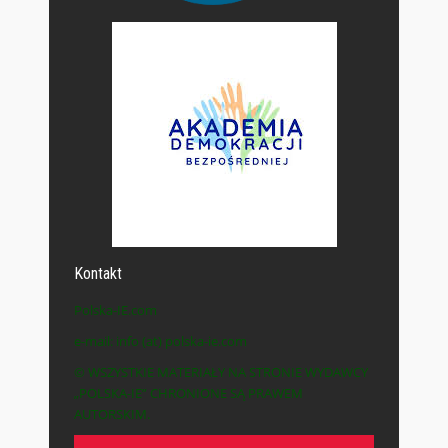
Kontakt
Polska-IE.com
e-mail: info (at) polska-ie.com
© WSZYSTKIE MATERIAŁY NA STRONIE WYDAWCY
„POLSKA-IE” CHRONIONE SĄ PRAWEM
AUTORSKIM.