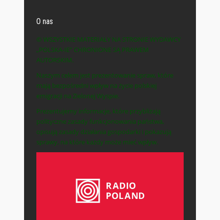
O nas
© WSZYSTKIE MATERIAŁY NA STRONIE WYDAWCY
„POLSKA-IE” CHRONIONE SĄ PRAWEM
AUTORSKIM.
Naszym celem jest prezentowanie spraw, które
mają bezpośredni wpływ na życie polskiej
emigracji na Zielonej Wyspie.
Prezentujemy informacje, które przybliżają
polityczne zasady funkcjonowania państwa,
opisują zasady działania gospodarki i pokazują
sprawy, na które każdy może mieć wpływ.