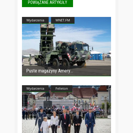
POWIĄZANE ARTYKUŁY
Wydarzenia
WNET.FM
Puste magazyny Amery
Wydarzenia
Felieton