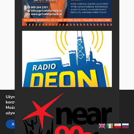
Używamy ciasteczek, aby zapewnić najlepszą jakość
korzystania z naszej witryny.
Możesz dowiedzieć się więcej o tym, jakich ciasteczek
używamy, lub wyłączyć je w
ustawieniach
.
Zamknij panel pow
ACCEPT
REJECT
SETTINGS