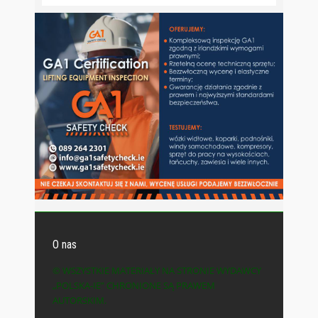
O nas
© WSZYSTKIE MATERIAŁY NA STRONIE WYDAWCY
„POLSKA-IE” CHRONIONE SĄ PRAWEM
AUTORSKIM.