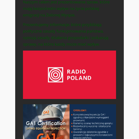
Naszym celem jest prezentowanie spraw, które
mają bezpośredni wpływ na życie polskiej
emigracji na Zielonej Wyspie.
Prezentujemy informacje, które przybliżają
polityczne zasady funkcjonowania państwa,
opisują zasady działania gospodarki i pokazują
sprawy, na które każdy może mieć wpływ.