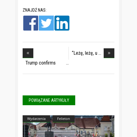
ZNAJDŹ NAS:
“Leżę, leżę, u
Trump confirms
talks
POWIĄZANE ARTYKUŁY
Wydarzenia
Felieton