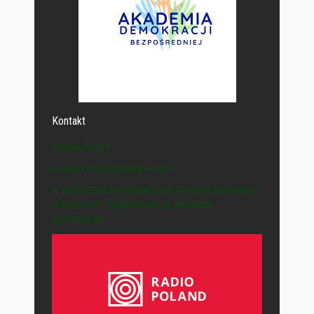
Kontakt
Polska-IE.com
e-mail: info (at) polska-ie.com
© WSZYSTKIE MATERIAŁY NA STRONIE WYDAWCY
„POLSKA-IE” CHRONIONE SĄ PRAWEM
AUTORSKIM.