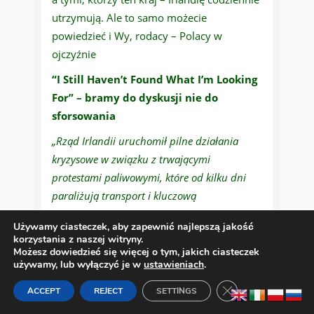
utrzymują. Ale to samo możecie
powiedzieć i Wy, rodacy – Polacy w
ojczyźnie
“I Still Haven’t Found What I’m Looking
For” – bramy do dyskusji nie do
sforsowania
„Rząd Irlandii uruchomił pilne działania
kryzysowe w związku z trwającymi
protestami paliwowymi, które od kilku dni
paraliżują transport i kluczową
infrastrukturę w kraju. W Dublinie ponownie
Używamy ciasteczek, aby zapewnić najlepszą jakość
zebrał się National Emergency Coordination
korzystania z naszej witryny.
Group (NECG), który koordynuje odpowiedź
Możesz dowiedzieć się więcej o tym, jakich ciasteczek
używamy, lub wyłączyć je w
ustawieniach
.
państwa na eskalujący kryzys.”
– tak donoszą
publiczne irlandzkie media z RTE na czele,
Zamknij panel pow
ACCEPT
REJECT
SETTINGS
którym obywatele nie dowierzają. Twierdzą