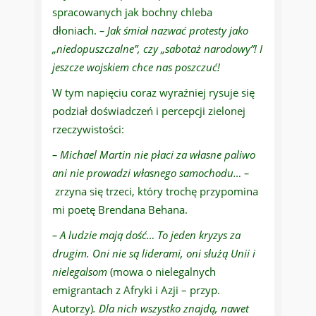
spracowanych jak bochny chleba
dłoniach.
– Jak śmiał nazwać protesty jako
„niedopuszczalne”, czy „sabotaż narodowy”! I
jeszcze wojskiem chce nas poszczuć!
W tym napięciu coraz wyraźniej rysuje się
podział doświadczeń i percepcji zielonej
rzeczywistości:
– Michael Martin nie płaci za własne paliwo
ani nie prowadzi własnego samochodu… –
zrzyna się trzeci, który trochę przypomina
mi poetę Brendana Behana.
– A ludzie mają dość… To jeden kryzys za
drugim. Oni nie są liderami, oni służą Unii i
nielegalsom
(mowa o nielegalnych
emigrantach z Afryki i Azji – przyp.
Autorzy)
.
Dla nich wszystko znajdą, nawet