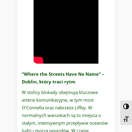
“Where the Streets Have No Name” –
Dublin, który traci rytm
W stolicy blokady obejmują kluczowe
arterie komunikacyjne, w tym most
O’Connella oraz nabrzeża Liffey. W
Toggl
normalnych warunkach są to miejsca o
Toggl
stałym, intensywnym przepływie oceanów
ludzi i morza pojazdów. W czasie