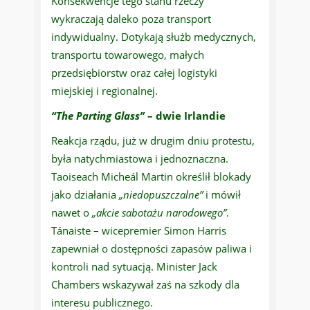
Konsekwencje tego stanu rzeczy
wykraczają daleko poza transport
indywidualny. Dotykają służb medycznych,
transportu towarowego, małych
przedsiębiorstw oraz całej logistyki
miejskiej i regionalnej.
“The Parting Glass”
– dwie Irlandie
Reakcja rządu, już w drugim dniu protestu,
była natychmiastowa i jednoznaczna.
Taoiseach Micheál Martin określił blokady
jako działania
„niedopuszczalne”
i mówił
nawet o
„akcie sabotażu narodowego”
.
Tánaiste – wicepremier Simon Harris
zapewniał o dostępności zapasów paliwa i
kontroli nad sytuacją. Minister Jack
Chambers wskazywał zaś na szkody dla
interesu publicznego.