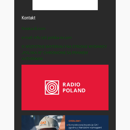
Kontakt
Polska-IE.com
e-mail: info (at) polska-ie.com
© WSZYSTKIE MATERIAŁY NA STRONIE WYDAWCY
„POLSKA-IE” CHRONIONE SĄ PRAWEM
AUTORSKIM.