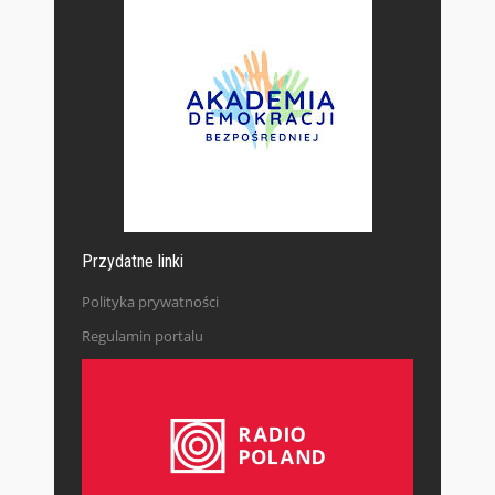
Przydatne linki
Polityka prywatności
Regulamin portalu