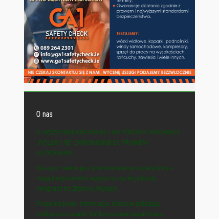
O nas
© WSZYSTKIE MATERIAŁY NA STRONIE WYDAWCY
„POLSKA-IE” CHRONIONE SĄ PRAWEM
AUTORSKIM.
Naszym celem jest prezentowanie spraw, które
mają bezpośredni wpływ na życie polskiej
emigracji na Zielonej Wyspie.
Prezentujemy informacje, które przybliżają
polityczne zasady funkcjonowania państwa,