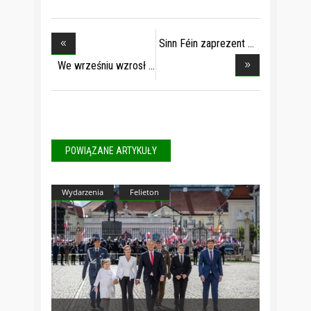
Sinn Féin zaprezent
We wrześniu wzrosł
POWIĄZANE ARTYKUŁY
Wydarzenia
Felieton