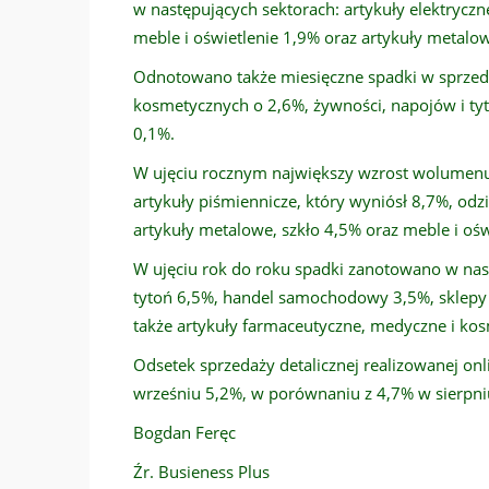
w następujących sektorach: artykuły elektryczne
meble i oświetlenie 1,9% oraz artykuły metalowe
Odnotowano także miesięczne spadki w sprzed
kosmetycznych o 2,6%, żywności, napojów i ty
0,1%.
W ujęciu rocznym największy wzrost wolumenu 
artykuły piśmiennicze, który wyniósł 8,7%, odz
artykuły metalowe, szkło 4,5% oraz meble i ośw
W ujęciu rok do roku spadki zanotowano w nas
tytoń 6,5%, handel samochodowy 3,5%, sklepy
także artykuły farmaceutyczne, medyczne i ko
Odsetek sprzedaży detalicznej realizowanej onl
wrześniu 5,2%, w porównaniu z 4,7% w sierpni
Bogdan Feręc
Źr. Busieness Plus