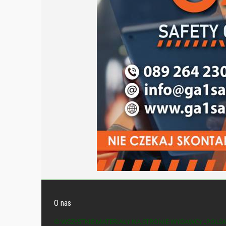
O nas
© WSZYSTKIE MATERIAŁY NA STRONIE WYDAWCY „POLS