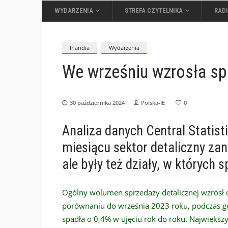
WYDARZENIA
STREFA CZYTELNIKA
RAD
Irlandia
Wydarzenia
We wrześniu wzrosła sp
30 października 2024
Polska-IE
0
Analiza danych Central Statist
miesiącu sektor detaliczny zan
ale były też działy, w których 
Ogólny wolumen sprzedaży detalicznej wzrósł 
porównaniu do września 2023 roku, podczas gdy
spadła o 0,4% w ujęciu rok do roku. Najwięk