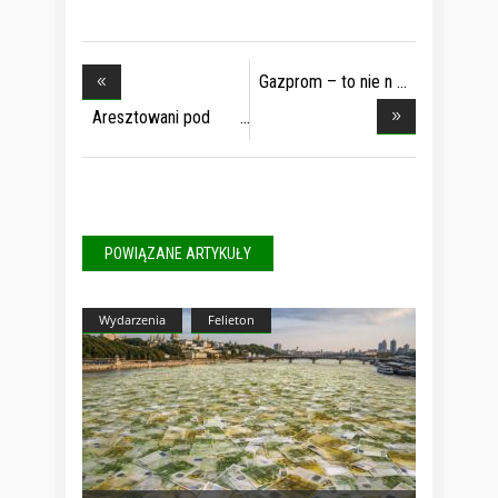
Gazprom – to nie n
Aresztowani pod
wpł
POWIĄZANE ARTYKUŁY
Wydarzenia
Felieton