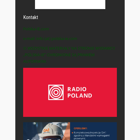
Kontakt
Polska-IE.com
e-mail: info (at) polska-ie.com
© WSZYSTKIE MATERIAŁY NA STRONIE WYDAWCY
„POLSKA-IE” CHRONIONE SĄ PRAWEM
AUTORSKIM.