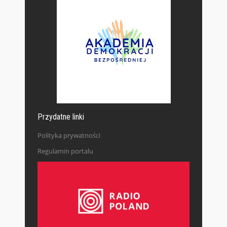
Przydatne linki
Polityka prywatności
Regulamin portalu