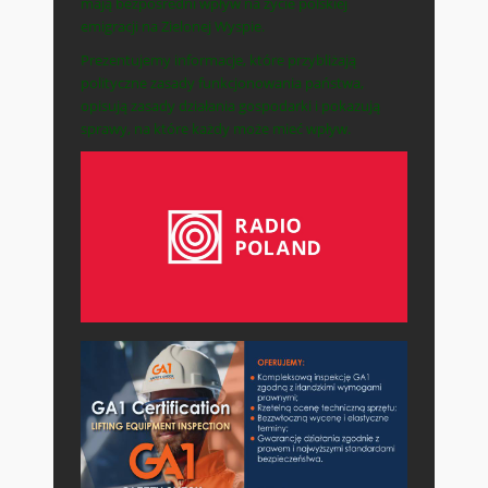
mają bezpośredni wpływ na życie polskiej
emigracji na Zielonej Wyspie.
Prezentujemy informacje, które przybliżają
polityczne zasady funkcjonowania państwa,
opisują zasady działania gospodarki i pokazują
sprawy, na które każdy może mieć wpływ.