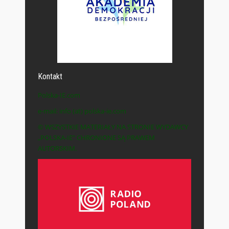
Kontakt
Polska-IE.com
e-mail: info (at) polska-ie.com
© WSZYSTKIE MATERIAŁY NA STRONIE WYDAWCY
„POLSKA-IE” CHRONIONE SĄ PRAWEM
AUTORSKIM.