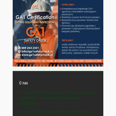
O nas
© WSZYSTKIE MATERIAŁY NA STRONIE WYDAWCY
„POLSKA-IE” CHRONIONE SĄ PRAWEM
AUTORSKIM.
Naszym celem jest prezentowanie spraw, które