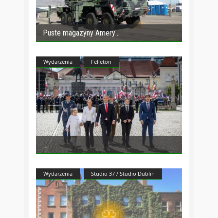
Puste magazyny Amery
Wydarzenia
Felieton
Wydarzenia
Studio 37 / Studio Dublin