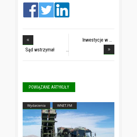
Inwestycje w
sztuczn
Sąd wstrzymał
egze
POWIĄZANE ARTYKUŁY
Wydarzenia
WNET.FM