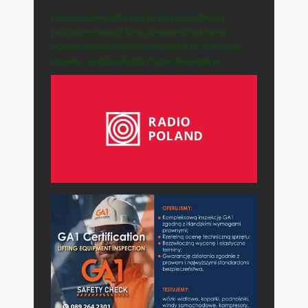
Prezentujemy informacje, które przybliżają
polityczne zasady funkcjonowania państwa,
opisują zasady działania gospodarki i pokazują
sprawy, na które każdy może mieć wpływ.