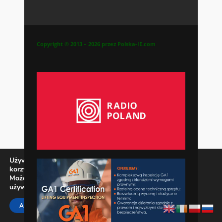
Copyright © 2013 – 2026 przez Polska-IE.com
Używamy ciasteczek, aby zapewnić najlepszą jakość
korzystania z naszej witryny.
Możesz dowiedzieć się więcej o tym, jakich ciasteczek
używamy, lub wyłączyć je w
ustawieniach
.
Zamknij panel pow
ACCEPT
REJECT
SETTINGS