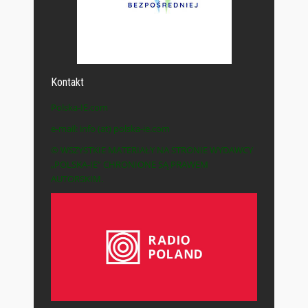
Kontakt
Polska-IE.com
e-mail: info (at) polska-ie.com
© WSZYSTKIE MATERIAŁY NA STRONIE WYDAWCY
„POLSKA-IE” CHRONIONE SĄ PRAWEM
AUTORSKIM.