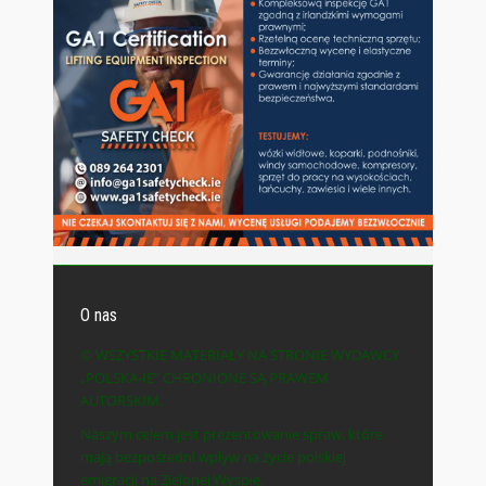
O nas
© WSZYSTKIE MATERIAŁY NA STRONIE WYDAWCY
„POLSKA-IE” CHRONIONE SĄ PRAWEM
AUTORSKIM.
Naszym celem jest prezentowanie spraw, które
mają bezpośredni wpływ na życie polskiej
emigracji na Zielonej Wyspie.