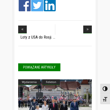
Loty z USA do Rosji.
POWIĄZANE ARTYKUŁY
Wydarzenia
Felieton
Toggl
Toggl