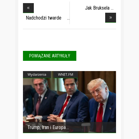
Jak Bruksela
zamordo
Nadchodzi twarde
lą
POWIĄZANE ARTYKUŁY
Wydarzenia
WNET.FM
Trump, Iran i Europa