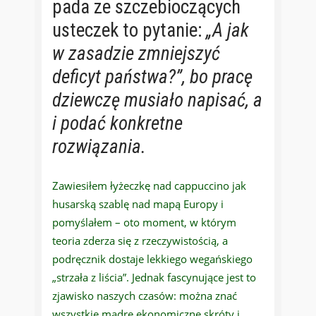
pada ze szczebioczących
usteczek to pytanie:
„A jak
w zasadzie zmniejszyć
deficyt państwa?”,
bo pracę
dziewczę musiało napisać, a
i podać konkretne
rozwiązania
.
Zawiesiłem łyżeczkę nad cappuccino jak
husarską szablę nad mapą Europy i
pomyślałem – oto moment, w którym
teoria zderza się z rzeczywistością, a
podręcznik dostaje lekkiego wegańskiego
„strzała z liścia”. Jednak fascynujące jest to
zjawisko naszych czasów: można znać
wszystkie mądre ekonomiczne skróty i