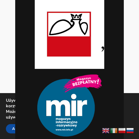
Używamy ciasteczek, aby zapewnić najlepszą jakość
korzystania z naszej witryny.
Możesz dowiedzieć się więcej o tym, jakich ciasteczek
używamy, lub wyłączyć je w
ustawieniach
.
Zamknij panel pow
ACCEPT
REJECT
SETTINGS