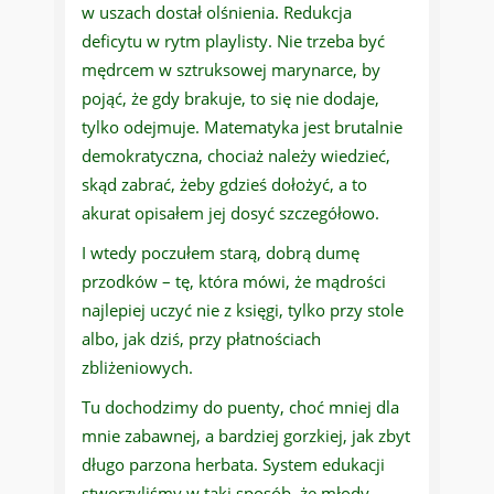
w uszach dostał olśnienia. Redukcja
deficytu w rytm playlisty. Nie trzeba być
mędrcem w sztruksowej marynarce, by
pojąć, że gdy brakuje, to się nie dodaje,
tylko odejmuje. Matematyka jest brutalnie
demokratyczna, chociaż należy wiedzieć,
skąd zabrać, żeby gdzieś dołożyć, a to
akurat opisałem jej dosyć szczegółowo.
I wtedy poczułem starą, dobrą dumę
przodków – tę, która mówi, że mądrości
najlepiej uczyć nie z księgi, tylko przy stole
albo, jak dziś, przy płatnościach
zbliżeniowych.
Tu dochodzimy do puenty, choć mniej dla
mnie zabawnej, a bardziej gorzkiej, jak zbyt
długo parzona herbata. System edukacji
stworzyliśmy w taki sposób, że młody