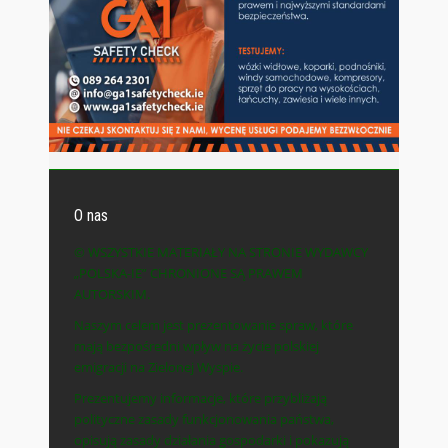
O nas
© WSZYSTKIE MATERIAŁY NA STRONIE WYDAWCY
„POLSKA-IE” CHRONIONE SĄ PRAWEM
AUTORSKIM.
Naszym celem jest prezentowanie spraw, które
mają bezpośredni wpływ na życie polskiej
emigracji na Zielonej Wyspie.
Prezentujemy informacje, które przybliżają
polityczne zasady funkcjonowania państwa,
opisują zasady działania gospodarki i pokazują