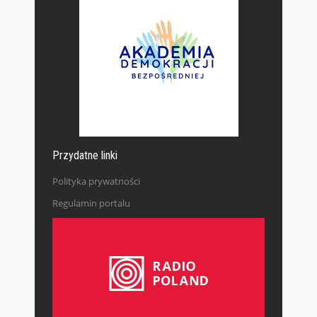
Przydatne linki
Polityka prywatności
Regulamin portalu