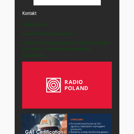
Kontakt
Polska-IE.com
e-mail: info (at) polska-ie.com
© WSZYSTKIE MATERIAŁY NA STRONIE WYDAWCY
„POLSKA-IE” CHRONIONE SĄ PRAWEM
AUTORSKIM.