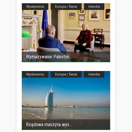
Wydarzenia
Europa / Świat
Irlandia
Wymazywanie Palestyn
Wydarzenia
Europa / Świat
Irlandia
Rządowa maszyna wys