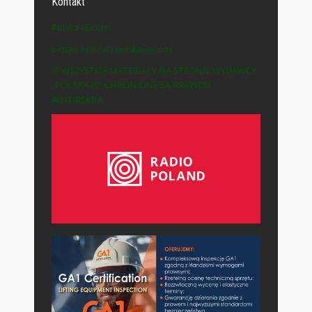
Kontakt
Polska-IE.com
e-mail: info (at) polska-ie.com
© WSZYSTKIE MATERIAŁY NA STRONIE WYDAWCY
„POLSKA-IE” CHRONIONE SĄ PRAWEM
AUTORSKIM.