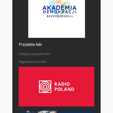
Przydatne linki
Polityka prywatności
Regulamin portalu