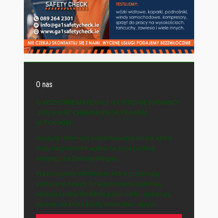
O nas
© WSZYSTKIE MATERIAŁY NA STRONIE WYDAWCY
„POLSKA-IE” CHRONIONE SĄ PRAWEM
AUTORSKIM.
Naszym celem jest prezentowanie spraw, które
mają bezpośredni wpływ na życie polskiej
emigracji na Zielonej Wyspie.
Prezentujemy informacje, które przybliżają
polityczne zasady funkcjonowania państwa,
opisują zasady działania gospodarki i pokazują
sprawy, na które każdy może mieć wpływ.