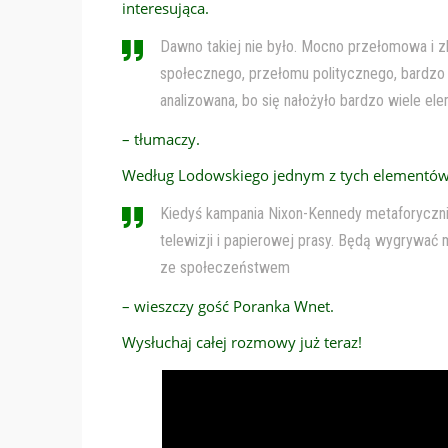
interesująca.
Dawno takiej nie było. Mocno przełomowa i 
społecznego, przełomu politycznego, bardzo
analizowana, bo się nałożyło bardzo wiele e
– tłumaczy.
Według Lodowskiego jednym z tych elementów j
Kiedyś kampania Nixon-Kennedy metaforyczni
telewizji i papierowej prasy. Będą wygrywać 
ze społeczeństwem
– wieszczy gość Poranka Wnet.
Wysłuchaj całej rozmowy już teraz!