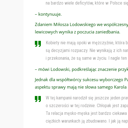
na bardzo wiele deficytów, które w Polsce si
– kontynuuje.
Zdaniem Miłosza Lodowskiego we współczesnym
lewicowych wynika z poczucia zaniedbania.
Kobiety nie mają opoki w mężczyźnie, która b
są decyzjami rozpaczy. Nie wynikają z ich na
i przekonania, że są same w życiu. I nagle te
– mówi Lodowski, podkreślając znaczenie przyk
Jednak dla współtwórcy sukcesu wyborczego Pa
aspektu sprawy mają nie słowa samego Karola N
W tej kampanii narodził się jeszcze jeden 
o szczerości w tej rodzinie. Chłopak jest zap
Ta relacja męsko-męska jest bardzo ciekawa d
ciężkich warunkach ją zbudowano. I jak ją 