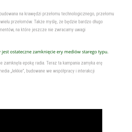
zbudowana na krawędzi przełomu technologicznego, przełomu
 wielu przełomów. Także myślę, że będzie bardzo długo
lementów, na które jeszcze nie zwracamy uwagi
est ostateczne zamknięcie ery mediów starego typu.
e zamknęła epokę radia. Teraz ta kampania zamyka erę
media „lekkie”, budowane we współpracy i interakcji