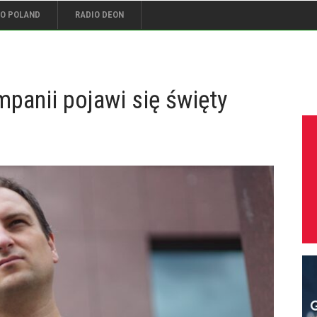
IO POLAND
RADIO DEON
panii pojawi się święty