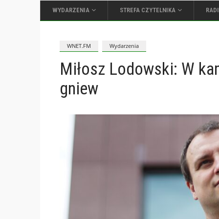
WYDARZENIA
STREFA CZYTELNIKA
RAD
WNET.FM
Wydarzenia
Miłosz Lodowski: W kam
gniew