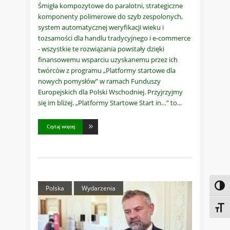
Śmigła kompozytowe do paralotni, strategiczne
komponenty polimerowe do szyb zespolonych,
system automatycznej weryfikacji wieku i
tożsamości dla handlu tradycyjnego i e-commerce
- wszystkie te rozwiązania powstały dzięki
finansowemu wsparciu uzyskanemu przez ich
twórców z programu „Platformy startowe dla
nowych pomysłów” w ramach Funduszy
Europejskich dla Polski Wschodniej. Przyjrzyjmy
się im bliżej. „Platformy Startowe Start in…” to
Czytaj więcej
Toggl
Polska
Wydarzenia
Toggl