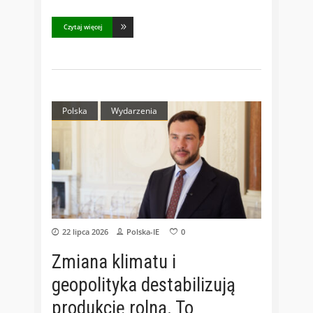
Czytaj więcej
Polska
Wydarzenia
22 lipca 2026
Polska-IE
0
Zmiana klimatu i
geopolityka destabilizują
produkcję rolną. To