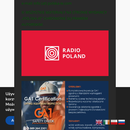
e-mail: info (at) polska-ie.com
© WSZYSTKIE MATERIAŁY NA STRONIE WYDAWCY
„POLSKA-IE” CHRONIONE SĄ PRAWEM
AUTORSKIM.
Używamy ciasteczek, aby zapewnić najlepszą jakość
korzystania z naszej witryny.
Możesz dowiedzieć się więcej o tym, jakich ciasteczek
używamy, lub wyłączyć je w
ustawieniach
.
Zamknij panel pow
ACCEPT
REJECT
SETTINGS