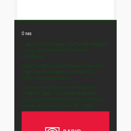
O nas
© WSZYSTKIE MATERIAŁY NA STRONIE WYDAWCY
„POLSKA-IE” CHRONIONE SĄ PRAWEM
AUTORSKIM.
Naszym celem jest prezentowanie spraw, które
mają bezpośredni wpływ na życie polskiej
emigracji na Zielonej Wyspie.
Prezentujemy informacje, które przybliżają
polityczne zasady funkcjonowania państwa,
opisują zasady działania gospodarki i pokazują
sprawy, na które każdy może mieć wpływ.