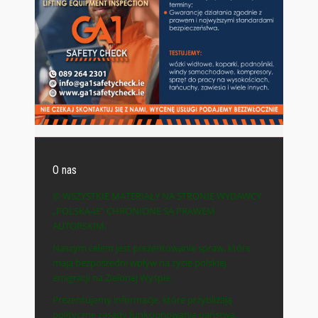
O nas
© WSZYSTKIE MATERIAŁY NA STRONIE WYDAWCY
„POLSKA-IE” CHRONIONE SĄ PRAWEM
AUTORSKIM.
Naszym celem jest prezentowanie spraw, które
mają bezpośredni wpływ na życie polskiej
emigracji na Zielonej Wyspie.
Prezentujemy informacje, które przybliżają
polityczne zasady funkcjonowania państwa,