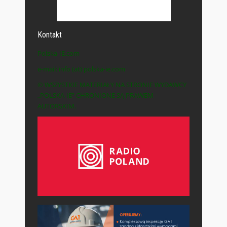
Kontakt
Polska-IE.com
e-mail: info (at) polska-ie.com
© WSZYSTKIE MATERIAŁY NA STRONIE WYDAWCY
„POLSKA-IE” CHRONIONE SĄ PRAWEM
AUTORSKIM.