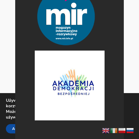
Używamy ciasteczek, aby zapewnić najlepszą jakość
korzystania z naszej witryny.
Możesz dowiedzieć się więcej o tym, jakich ciasteczek
używamy, lub wyłączyć je w
ustawieniach
.
Zamknij panel pow
ACCEPT
REJECT
SETTINGS