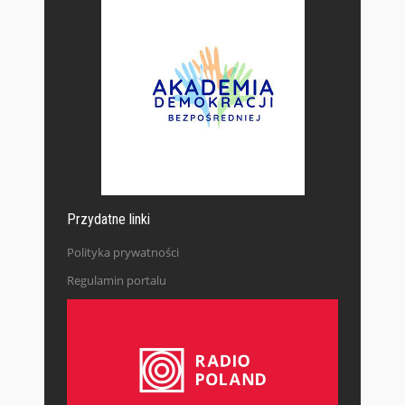
Przydatne linki
Polityka prywatności
Regulamin portalu