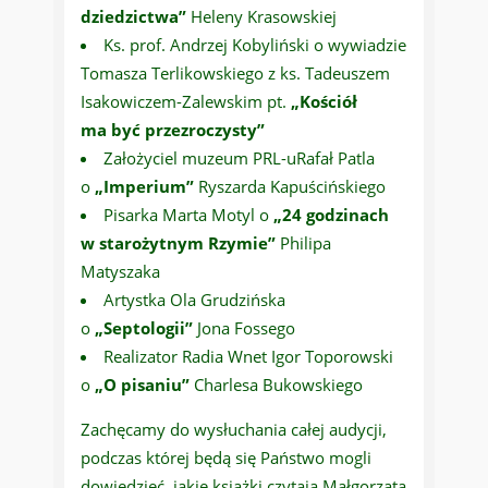
dziedzictwa”
Heleny Krasowskiej
Ks. prof. Andrzej Kobyliński o wywiadzie
Tomasza Terlikowskiego z ks. Tadeuszem
Isakowiczem-Zalewskim pt.
„Kościół
ma być przezroczysty”
Założyciel muzeum PRL-uRafał Patla
o
„Imperium”
Ryszarda Kapuścińskiego
Pisarka Marta Motyl o
„24 godzinach
w starożytnym Rzymie”
Philipa
Matyszaka
Artystka Ola Grudzińska
o
„Septologii”
Jona Fossego
Realizator Radia Wnet Igor Toporowski
o
„O pisaniu”
Charlesa Bukowskiego
Zachęcamy do wysłuchania całej audycji,
podczas której będą się Państwo mogli
dowiedzieć, jakie książki czytają Małgorzata