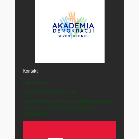
Kontakt
Polska-IE.com
e-mail: info (at) polska-ie.com
© WSZYSTKIE MATERIAŁY NA STRONIE WYDAWCY
„POLSKA-IE” CHRONIONE SĄ PRAWEM
AUTORSKIM.