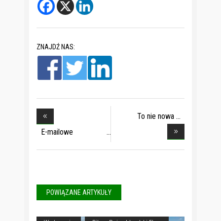
ZNAJDŹ NAS:
To nie nowa
normalno
E-mailowe
niezręczn
POWIĄZANE ARTYKUŁY