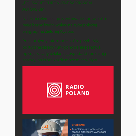
„POLSKA-IE” CHRONIONE SĄ PRAWEM
AUTORSKIM.
Naszym celem jest prezentowanie spraw, które
mają bezpośredni wpływ na życie polskiej
emigracji na Zielonej Wyspie.
Prezentujemy informacje, które przybliżają
polityczne zasady funkcjonowania państwa,
opisują zasady działania gospodarki i pokazują
sprawy, na które każdy może mieć wpływ.