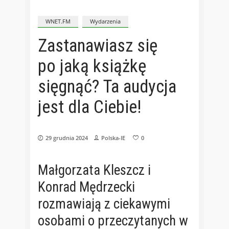
WNET.FM
Wydarzenia
Zastanawiasz się
po jaką książkę
sięgnąć? Ta audycja
jest dla Ciebie!
29 grudnia 2024
Polska-IE
0
Małgorzata Kleszcz i
Konrad Mędrzecki
rozmawiają z ciekawymi
osobami o przeczytanych w