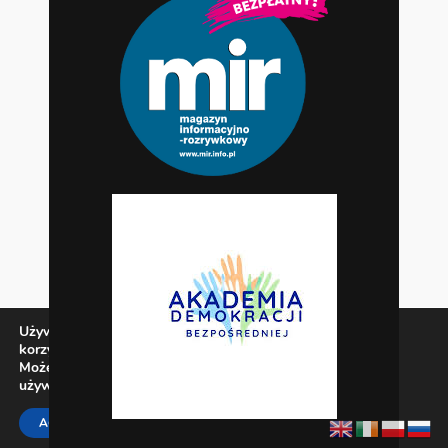
Używamy ciasteczek, aby zapewnić najlepszą jakość
korzystania z naszej witryny.
Możesz dowiedzieć się więcej o tym, jakich ciasteczek
używamy, lub wyłączyć je w
ustawieniach
.
Zamknij panel pow
ACCEPT
REJECT
SETTINGS