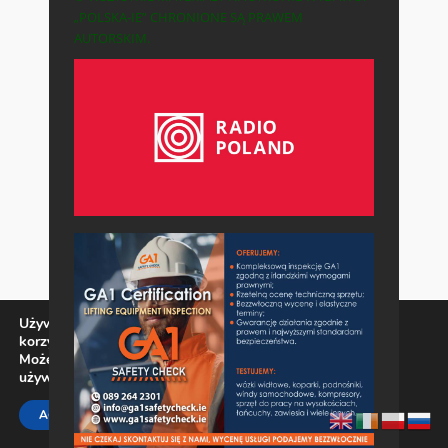
„POLSKA-IE” CHRONIONE SĄ PRAWEM
AUTORSKIM.
Używamy ciasteczek, aby zapewnić najlepszą jakość
korzystania z naszej witryny.
Możesz dowiedzieć się więcej o tym, jakich ciasteczek
używamy, lub wyłączyć je w
ustawieniach
.
Zamknij panel pow
ACCEPT
REJECT
SETTINGS