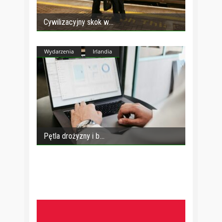
Cywilizacyjny skok w
Wydarzenia
Irlandia
Pętla drożyzny i b