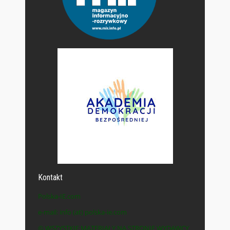
Kontakt
Polska-IE.com
e-mail: info (at) polska-ie.com
© WSZYSTKIE MATERIAŁY NA STRONIE WYDAWCY