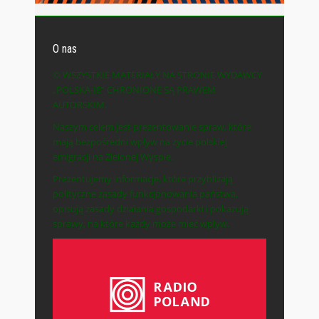
O nas
© WSZYSTKIE MATERIAŁY NA STRONIE WYDAWCY
„POLSKA-IE” CHRONIONE SĄ PRAWEM
AUTORSKIM.
Naszym celem jest prezentowanie spraw, które
mają bezpośredni wpływ na życie polskiej
emigracji na Zielonej Wyspie.
Prezentujemy informacje, które przybliżają
polityczne zasady funkcjonowania państwa,
opisują zasady działania gospodarki i pokazują
sprawy, na które każdy może mieć wpływ.