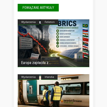
POWIĄZANE ARTYKUŁY
Wydarzenia
Felieton
Europa zapłaciła z
Wydarzenia
Irlandia