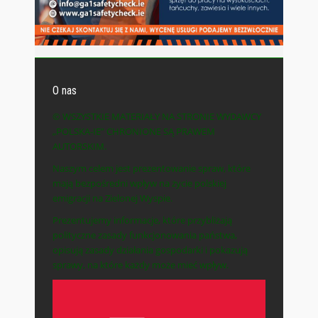
O nas
© WSZYSTKIE MATERIAŁY NA STRONIE WYDAWCY
„POLSKA-IE” CHRONIONE SĄ PRAWEM
AUTORSKIM.
Naszym celem jest prezentowanie spraw, które
mają bezpośredni wpływ na życie polskiej
emigracji na Zielonej Wyspie.
Prezentujemy informacje, które przybliżają
polityczne zasady funkcjonowania państwa,
opisują zasady działania gospodarki i pokazują
sprawy, na które każdy może mieć wpływ.