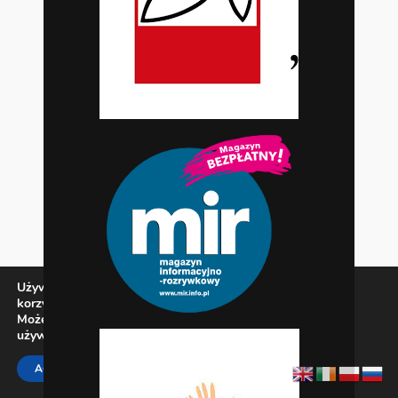
Używamy ciasteczek, aby zapewnić najlepszą jakość
korzystania z naszej witryny.
Możesz dowiedzieć się więcej o tym, jakich ciasteczek
używamy, lub wyłączyć je w
ustawieniach
.
Zamknij panel pow
ACCEPT
REJECT
SETTINGS