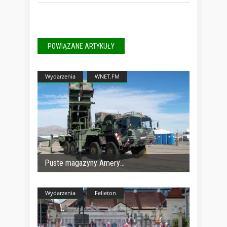
POWIĄZANE ARTYKUŁY
Wydarzenia
WNET.FM
Puste magazyny Amery
Wydarzenia
Felieton