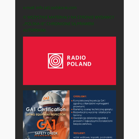
e-mail: info (at) polska-ie.com
© WSZYSTKIE MATERIAŁY NA STRONIE WYDAWCY
„POLSKA-IE” CHRONIONE SĄ PRAWEM
AUTORSKIM.