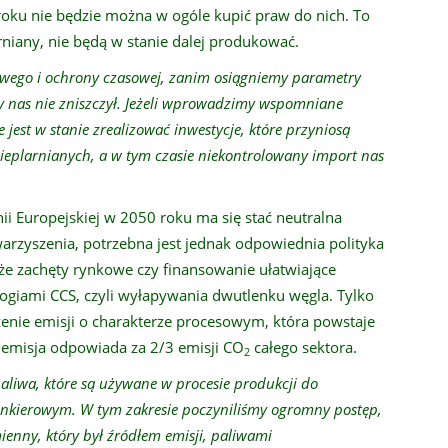
roku nie będzie można w ogóle kupić praw do nich. To
arniany, nie będą w stanie dalej produkować.
owego i ochrony czasowej, zanim osiągniemy parametry
y nas nie zniszczył. Jeżeli wprowadzimy wspomniane
 jest w stanie zrealizować inwestycje, które przyniosą
 cieplarnianych, a w tym czasie niekontrolowany import nas
i Europejskiej w 2050 roku ma się stać neutralna
warzyszenia, potrzebna jest jednak odpowiednia polityka
kże zachęty rynkowe czy finansowanie ułatwiające
logiami CCS, czyli wyłapywania dwutlenku węgla. Tylko
enie emisji o charakterze procesowym, która powstaje
a emisja odpowiada za 2/3 emisji CO
całego sektora.
2
aliwa, które są używane w procesie produkcji do
linkierowym. W tym zakresie poczyniliśmy ogromny postęp,
ienny, który był źródłem emisji, paliwami