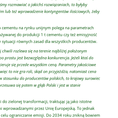
yśmy rozmawiać o jakichś rozwiązaniach, to byłyby
kim lub też wprowadzenie kontyngentów ilościowych, żeby
go cementu na rynku unijnym polega na parametrach
j zużywanej do produkcji 1 t cementu czy też emisyjność
 sytuacji równych zasad dla wszystkich producentów.
 chwili rozlewa się na terenie najbliżej położonym
 po prostu jest bezwzględna konkurencja. Jeżeli ktoś do
ieruje się przede wszystkim ceną. Parametry jakościowe
ięc to nie gra roli, skąd on przyjeżdża, natomiast cena
 ją w stosunku do producentów polskich, to krajowy surowiec
rzesuwa się potem w głąb Polski i jest w stanie
do zielonej transformacji, traktując ją jako istotne
mi wprowadzanymi przez Unię Europejską. To jednak
a celu ograniczanie emisji. Do 2034 roku znikną bowiem