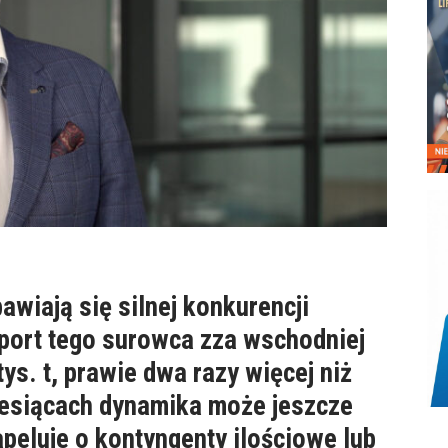
wiają się silnej konkurencji
mport tego surowca zza wschodniej
ys. t, prawie dwa razy więcej niż
iesiącach dynamika może jeszcze
apeluje o kontyngenty ilościowe lub