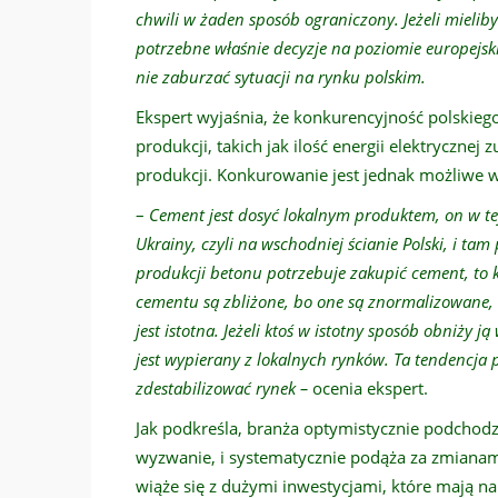
chwili w żaden sposób ograniczony. Jeżeli mielib
potrzebne właśnie decyzje na poziomie europejs
nie zaburzać sytuacji na rynku polskim.
Ekspert wyjaśnia, że konkurencyjność polskie
produkcji, takich jak ilość energii elektryczne
produkcji. Konkurowanie jest jednak możliwe w
–
Cement jest dosyć lokalnym produktem, on w tej
Ukrainy, czyli na wschodniej ścianie Polski, i tam
produkcji betonu potrzebuje zakupić cement, to k
cementu są zbliżone, bo one są znormalizowane, w
jest istotna. Jeżeli ktoś w istotny sposób obniży
jest wypierany z lokalnych rynków. Ta tendencja p
zdestabilizować rynek –
ocenia ekspert.
Jak podkreśla, branża optymistycznie podchodzi 
wyzwanie, i systematycznie podąża za zmiana
wiąże się z dużymi inwestycjami, które mają n