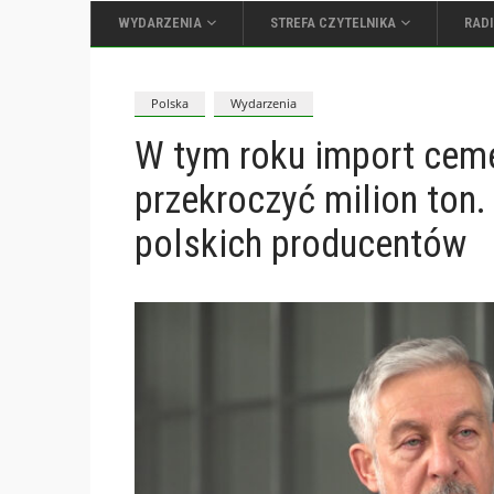
WYDARZENIA
STREFA CZYTELNIKA
RAD
Polska
Wydarzenia
W tym roku import ceme
przekroczyć milion ton
polskich producentów