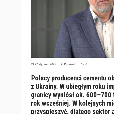
22 stycznia 2025
Polska-IE
0
Polscy producenci cementu oba
z Ukrainy. W ubiegłym roku i
granicy wyniósł ok. 600–700 t
rok wcześniej. W kolejnych m
przyspieszyć, dlatego sektor 