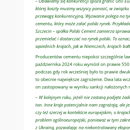
– Obawiamy się konkurencji spoza granic Unii Eur
której koszty musimy wszyscy ponosić, w związku 
przewagę konkurencyjną. Wyzwanie polega na ty
cementu, który może zalać polski rynek. Przykła
Szczecin – spółka Polski Cement zamierza sprowadz
przemielać i dostarczać na rynek polski. To oznacz
sąsiednich krajach, jak w Niemczech, krajach bałt
Producentów cementu niepokoi szczególnie law
października 2024 roku wyniósł on prawie 550 t
podczas gdy rok wcześniej było to prawie dwukro
to obecnie największe zagrożenie. Dwa lata wcze
on zastopowany w wyniku sankcji nałożonych na 
–
W kolejnym roku, jeżeli nie zostaną
podjęte
żad
ton. Inne kraje potencjalnie nam zagrażają, ale je
czy też szerzej w kontekście europejskim, o krajac
problem ogólnoeuropejski, ponieważ w tym zakre
z Ukrainą, pozwalając na niekontrolowany eksport 