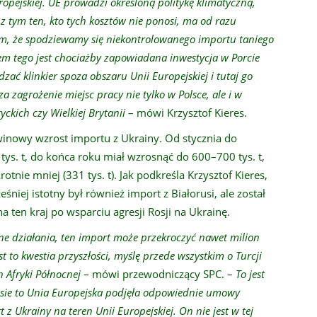
opejskiej. UE prowadzi określoną politykę klimatyczną,
z tym ten, kto tych kosztów nie ponosi, ma od razu
m, że spodziewamy się niekontrolowanego importu taniego
dem tego jest chociażby zapowiadana inwestycja w Porcie
ać klinkier spoza obszaru Unii Europejskiej i tutaj go
a zagrożenie miejsc pracy nie tylko w Polsce, ale i w
yckich czy Wielkiej Brytanii
– mówi Krzysztof Kieres.
inowy wzrost importu z Ukrainy. Od stycznia do
ys. t, do końca roku miał wzrosnąć do 600–700 tys. t,
tnie mniej (331 tys. t). Jak podkreśla Krzysztof Kieres,
śniej istotny był również import z Białorusi, ale został
ten kraj po wsparciu agresji Rosji na Ukrainę.
ne działania, ten import może przekroczyć nawet milion
st to kwestia przyszłości, myślę przede wszystkim o Turcji
h Afryki Północnej
– mówi przewodniczący SPC. –
To jest
sie to Unia Europejska podjęła odpowiednie umowy
z Ukrainy na teren Unii Europejskiej. On nie jest w tej