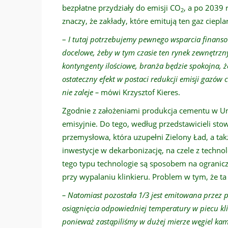
bezpłatne przydziały do emisji CO
, a po 2039 
2
znaczy, że zakłady, które emitują ten gaz ciepl
–
I tutaj potrzebujemy pewnego wsparcia finans
docelowe, żeby w tym czasie ten rynek zewnętrzn
kontyngenty ilościowe, branża będzie spokojna, że
ostateczny efekt w postaci redukcji emisji gazów
nie zaleje –
mówi Krzysztof Kieres.
Zgodnie z założeniami produkcja cementu w Uni
emisyjnie. Do tego, według przedstawicieli sto
przemysłowa, która uzupełni Zielony Ład, a ta
inwestycje w dekarbonizację, na czele z techno
tego typu technologie są sposobem na ogranicz
przy wypalaniu klinkieru. Problem w tym, że t
– Natomiast pozostała 1/3 jest emitowana przez p
osiągnięcia odpowiedniej temperatury w piecu k
ponieważ zastąpiliśmy w dużej mierze węgiel kam