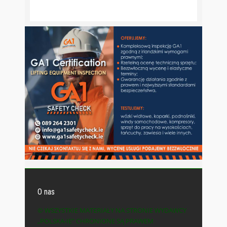
O nas
© WSZYSTKIE MATERIAŁY NA STRONIE WYDAWCY
„POLSKA-IE” CHRONIONE SĄ PRAWEM