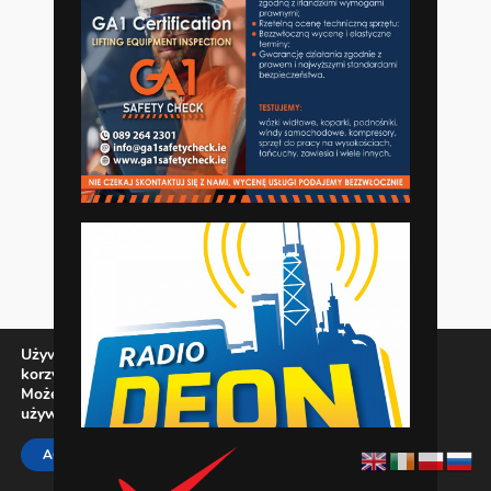
Używamy ciasteczek, aby zapewnić najlepszą jakość
korzystania z naszej witryny.
Możesz dowiedzieć się więcej o tym, jakich ciasteczek
używamy, lub wyłączyć je w
ustawieniach
.
Zamknij panel pow
ACCEPT
REJECT
SETTINGS