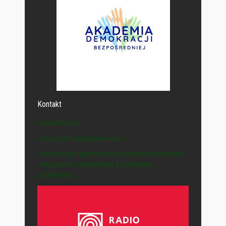
Kontakt
Polska-IE.com
e-mail: info (at) polska-ie.com
© WSZYSTKIE MATERIAŁY NA STRONIE WYDAWCY
„POLSKA-IE” CHRONIONE SĄ PRAWEM
AUTORSKIM.