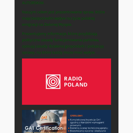
AUTORSKIM.
Naszym celem jest prezentowanie spraw, które
mają bezpośredni wpływ na życie polskiej
emigracji na Zielonej Wyspie.
Prezentujemy informacje, które przybliżają
polityczne zasady funkcjonowania państwa,
opisują zasady działania gospodarki i pokazują
sprawy, na które każdy może mieć wpływ.