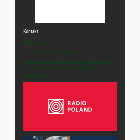
Kontakt
Polska-IE.com
e-mail: info (at) polska-ie.com
© WSZYSTKIE MATERIAŁY NA STRONIE WYDAWCY
„POLSKA-IE” CHRONIONE SĄ PRAWEM
AUTORSKIM.