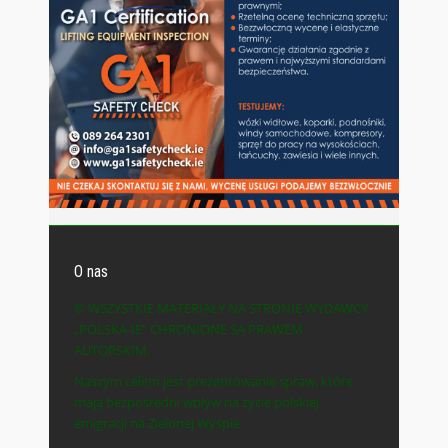
O nas
© WSZYSTKIE MATERIAŁY NA STRONIE WYDAWCY
„POLSKA-IE” CHRONIONE SĄ PRAWEM
AUTORSKIM.
Naszym celem jest prezentowanie spraw, które
mają bezpośredni wpływ na życie polskiej
emigracji na Zielonej Wyspie.