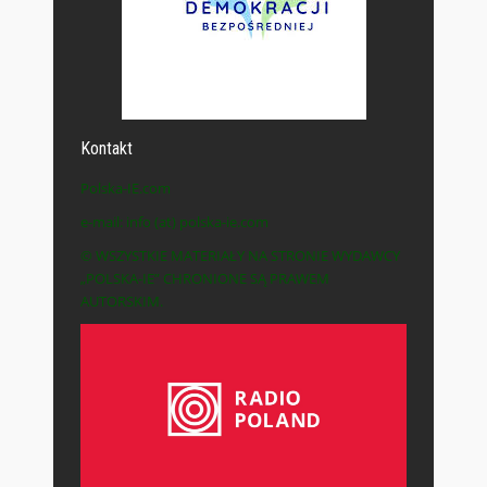
Kontakt
Polska-IE.com
e-mail: info (at) polska-ie.com
© WSZYSTKIE MATERIAŁY NA STRONIE WYDAWCY
„POLSKA-IE” CHRONIONE SĄ PRAWEM
AUTORSKIM.