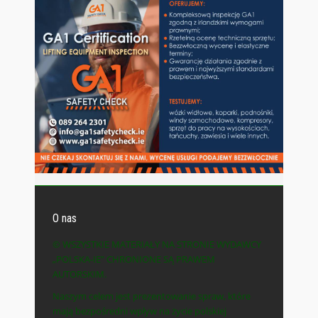
O nas
© WSZYSTKIE MATERIAŁY NA STRONIE WYDAWCY
„POLSKA-IE” CHRONIONE SĄ PRAWEM
AUTORSKIM.
Naszym celem jest prezentowanie spraw, które
mają bezpośredni wpływ na życie polskiej