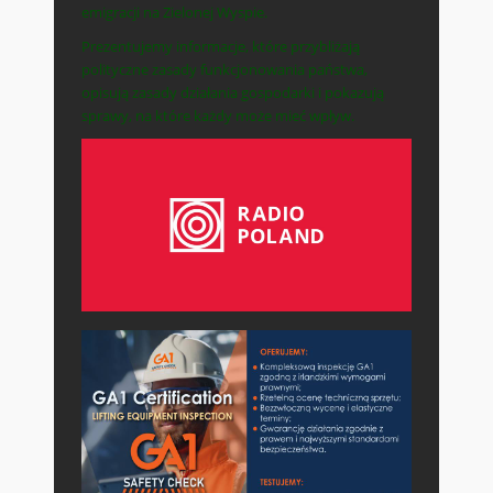
emigracji na Zielonej Wyspie.
Prezentujemy informacje, które przybliżają
polityczne zasady funkcjonowania państwa,
opisują zasady działania gospodarki i pokazują
sprawy, na które każdy może mieć wpływ.