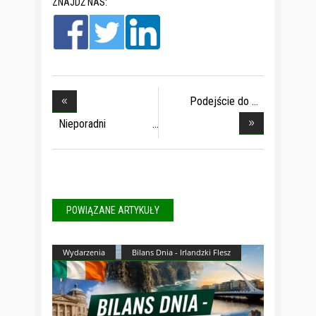
ZNAJDŹ NAS:
Podejście do
przemo
Nieporadni
mieszkani
POWIĄZANE ARTYKUŁY
Wydarzenia
Bilans Dnia - Irlandzki Flesz