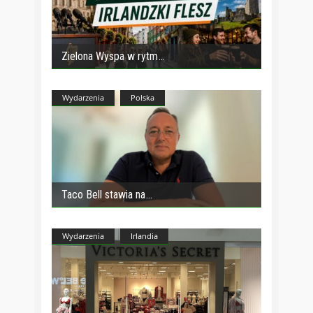
Zielona Wyspa w rytm
Wydarzenia
Polska
Taco Bell stawia na
Wydarzenia
Irlandia