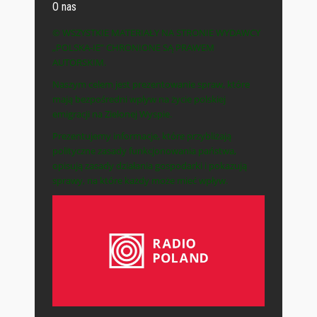
O nas
© WSZYSTKIE MATERIAŁY NA STRONIE WYDAWCY
„POLSKA-IE” CHRONIONE SĄ PRAWEM
AUTORSKIM.
Naszym celem jest prezentowanie spraw, które
mają bezpośredni wpływ na życie polskiej
emigracji na Zielonej Wyspie.
Prezentujemy informacje, które przybliżają
polityczne zasady funkcjonowania państwa,
opisują zasady działania gospodarki i pokazują
sprawy, na które każdy może mieć wpływ.