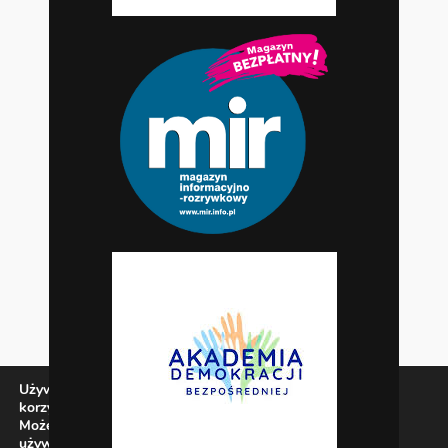
Używamy ciasteczek, aby zapewnić najlepszą jakość
korzystania z naszej witryny.
Możesz dowiedzieć się więcej o tym, jakich ciasteczek
używamy, lub wyłączyć je w
ustawieniach
.