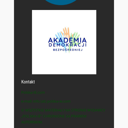
Kontakt
Polska-IE.com
e-mail: info (at) polska-ie.com
© WSZYSTKIE MATERIAŁY NA STRONIE WYDAWCY
„POLSKA-IE” CHRONIONE SĄ PRAWEM
AUTORSKIM.