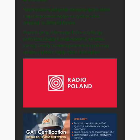
Naszym celem jest prezentowanie spraw, które
mają bezpośredni wpływ na życie polskiej
emigracji na Zielonej Wyspie.
Prezentujemy informacje, które przybliżają
polityczne zasady funkcjonowania państwa,
opisują zasady działania gospodarki i pokazują
sprawy, na które każdy może mieć wpływ.