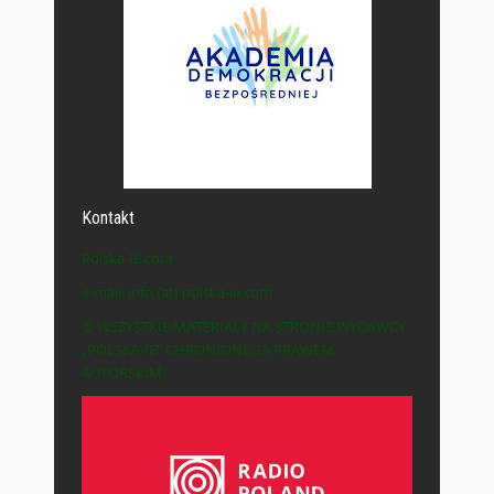
Kontakt
Polska-IE.com
e-mail: info (at) polska-ie.com
© WSZYSTKIE MATERIAŁY NA STRONIE WYDAWCY
„POLSKA-IE” CHRONIONE SĄ PRAWEM
AUTORSKIM.