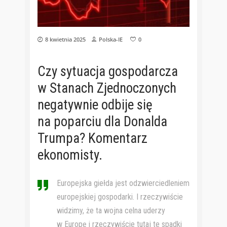
8 kwietnia 2025
Polska-IE
0
Czy sytuacja gospodarcza
w Stanach Zjednoczonych
negatywnie odbije się
na poparciu dla Donalda
Trumpa? Komentarz
ekonomisty.
Europejska giełda jest odzwierciedleniem
europejskiej gospodarki. I rzeczywiście
widzimy, że ta wojna celna uderzy
w Europę i rzeczywiście tutaj te spadki