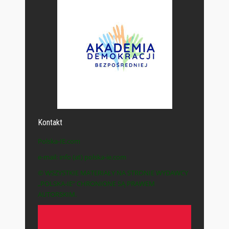
Kontakt
Polska-IE.com
e-mail: info (at) polska-ie.com
© WSZYSTKIE MATERIAŁY NA STRONIE WYDAWCY
„POLSKA-IE” CHRONIONE SĄ PRAWEM
AUTORSKIM.