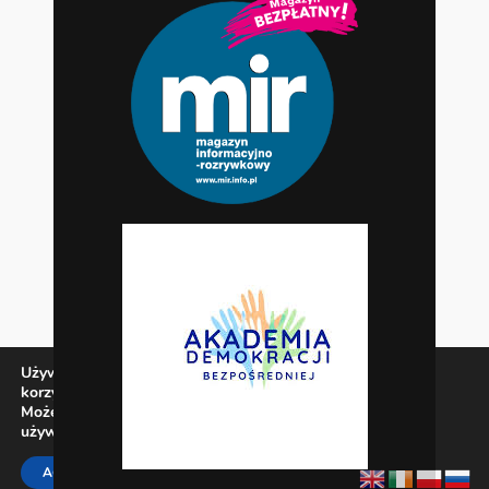
Używamy ciasteczek, aby zapewnić najlepszą jakość
korzystania z naszej witryny.
Możesz dowiedzieć się więcej o tym, jakich ciasteczek
używamy, lub wyłączyć je w
ustawieniach
.
Zamknij panel pow
ACCEPT
REJECT
SETTINGS