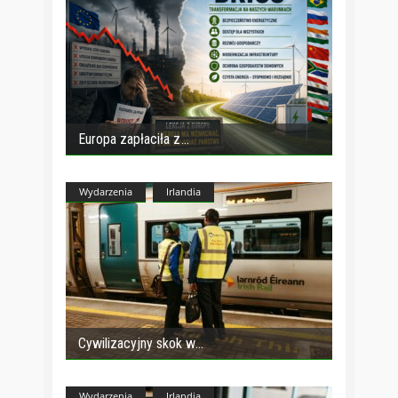
Europa zapłaciła z
Wydarzenia
Irlandia
Cywilizacyjny skok w
Wydarzenia
Irlandia