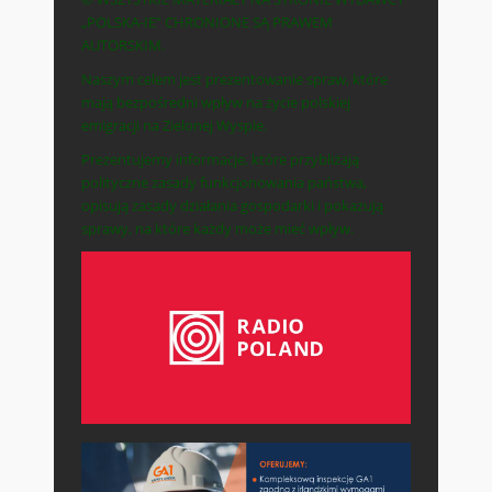
„POLSKA-IE” CHRONIONE SĄ PRAWEM
AUTORSKIM.
Naszym celem jest prezentowanie spraw, które
mają bezpośredni wpływ na życie polskiej
emigracji na Zielonej Wyspie.
Prezentujemy informacje, które przybliżają
polityczne zasady funkcjonowania państwa,
opisują zasady działania gospodarki i pokazują
sprawy, na które każdy może mieć wpływ.