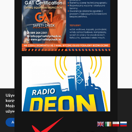
Używamy ciasteczek, aby zapewnić najlepszą jakość
korzystania z naszej witryny.
Możesz dowiedzieć się więcej o tym, jakich ciasteczek
używamy, lub wyłączyć je w
ustawieniach
.
Zamknij panel pow
ACCEPT
REJECT
SETTINGS