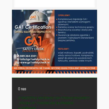
O nas
© WSZYSTKIE MATERIAŁY NA STRONIE WYDAWCY
„POLSKA-IE” CHRONIONE SĄ PRAWEM
AUTORSKIM.