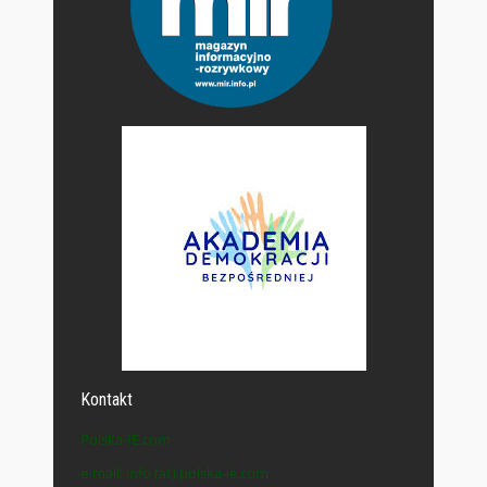
Kontakt
Polska-IE.com
e-mail: info (at) polska-ie.com