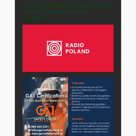
© WSZYSTKIE MATERIAŁY NA STRONIE WYDAWCY
„POLSKA-IE” CHRONIONE SĄ PRAWEM
AUTORSKIM.