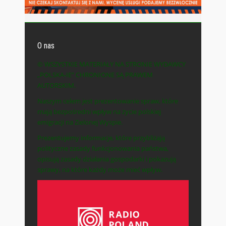
O nas
© WSZYSTKIE MATERIAŁY NA STRONIE WYDAWCY
„POLSKA-IE” CHRONIONE SĄ PRAWEM
AUTORSKIM.
Naszym celem jest prezentowanie spraw, które
mają bezpośredni wpływ na życie polskiej
emigracji na Zielonej Wyspie.
Prezentujemy informacje, które przybliżają
polityczne zasady funkcjonowania państwa,
opisują zasady działania gospodarki i pokazują
sprawy, na które każdy może mieć wpływ.