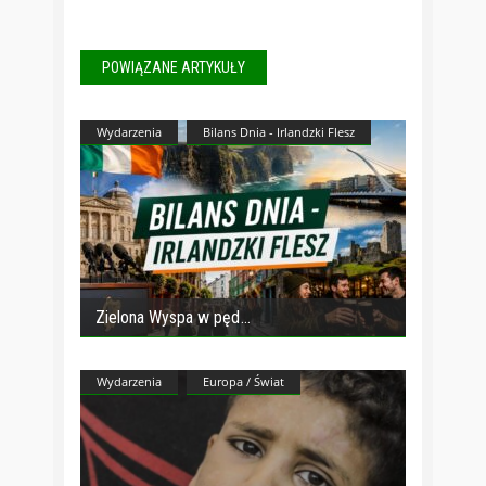
POWIĄZANE ARTYKUŁY
Wydarzenia
Bilans Dnia - Irlandzki Flesz
Zielona Wyspa w pęd
Wydarzenia
Europa / Świat