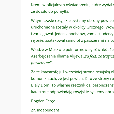
Kreml w oficjalnym oświadczeniu, które wydał w
że doszło do pomyłki.
W tym czasie rosyjskie systemy obrony powietrz
uruchomione zostały w okolicy Groznego. Wówc
i zareagował. Jeden z pocisków, zamiast uderz
rejonie, zaatakował samolot z pasażerami na po
Władze w Moskwie poinformowały również, że 
Azerbejdżanie Ilhama Alijewa „
za fakt, że tragi
powietrznej
”.
Za tę katastrofę już wcześniej stronę rosyjską 
komunikatach, że jest pewien, iż to ze strony ro
Biały Dom. To właśnie rzecznik ds. bezpieczeń
katastrofę odpowiadają rosyjskie systemy obron
Bogdan Feręc
Źr. Independent