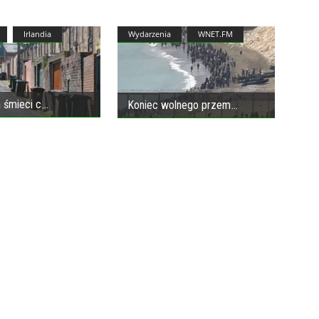
Irlandia
Wydarzenia
WNET.FM
 śmieci c
Koniec wolnego przem