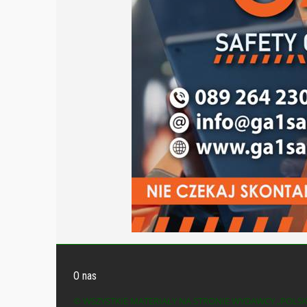
O nas
© WSZYSTKIE MATERIAŁY NA STRONIE WYDAWCY „POLS