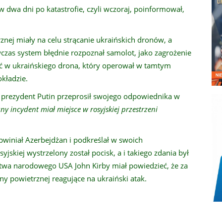
 dwa dni po katastrofie, czyli wczoraj, poinformował,
nej miały na celu strącanie ukraińskich dronów, a
zas system błędnie rozpoznał samolot, jako zagrożenie
yć w ukraińskiego drona, który operował w tamtym
kładzie.
prezydent Putin przeprosił swojego odpowiednika w
czny incydent miał miejsce w rosyjskiej przestrzeni
obwiniał Azerbejdżan i podkreślał w swoich
syjskiej wystrzelony został pocisk, a i takiego zdania był
stwa narodowego USA John Kirby miał powiedzieć, że za
y powietrznej reagujące na ukraiński atak.