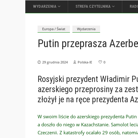
WYDARZENIA
STREFA CZYTELNIKA
RAD
Europa / Świat
Wydarzenia
Putin przeprasza Azerb
29 grudnia 2024
Polska-IE
0
Rosyjski prezydent Władimir P
azerskiego przeprosiny za zes
złożył je na ręce prezydenta A
W swoim liście do azerskiego prezydenta Putin
a doszło do niego w Kazachstanie. Samolot le
Czeczenii. Z katastrofy ocalało 29 osób, natomi