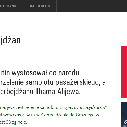
IO POLAND
RADIO DEON
ejdżan
utin wystosował do narodu
trzelenie samolotu pasażerskiego, a
zerbejdżanu Ilhama Alijewa.
 nazywa zestrzelenie samolotu „
tragicznym incydentem
”,
ciał wówczas z Baku w Azerbejdżanie do Groznego w
ast 38 zginęło.