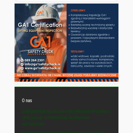
O nas
© WSZYSTKIE MATERIAŁY NA STRONIE WYDAWCY
„POLSKA-IE” CHRONIONE SĄ PRAWEM
AUTORSKIM.
Naszym celem jest prezentowanie spraw, które