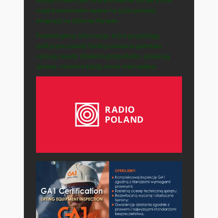
mają bezpośredni wpływ na życie polskiej
emigracji na Zielonej Wyspie.
Prezentujemy informacje, które przybliżają
polityczne zasady funkcjonowania państwa,
opisują zasady działania gospodarki i pokazują
sprawy, na które każdy może mieć wpływ.