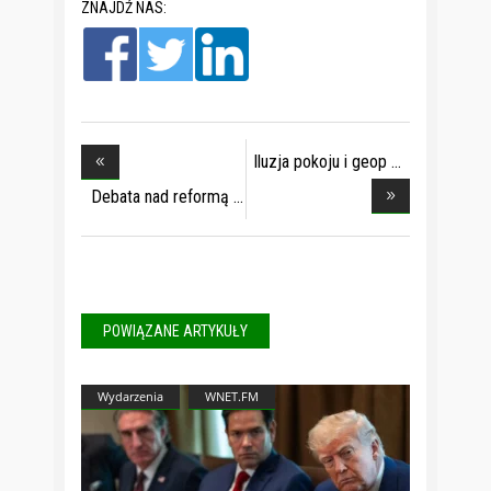
ZNAJDŹ NAS:
Iluzja pokoju i geop
Debata nad reformą
POWIĄZANE ARTYKUŁY
Wydarzenia
WNET.FM