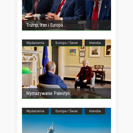
Trump, Iran i Europa
Wydarzenia
Europa / Świat
Irlandia
Wymazywanie Palestyn
Wydarzenia
Europa / Świat
Irlandia