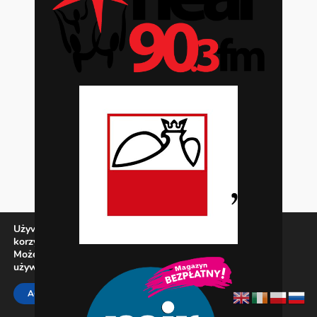
Używamy ciasteczek, aby zapewnić najlepszą jakość
korzystania z naszej witryny.
Możesz dowiedzieć się więcej o tym, jakich ciasteczek
używamy, lub wyłączyć je w
ustawieniach
.
Zamknij panel pow
ACCEPT
REJECT
SETTINGS