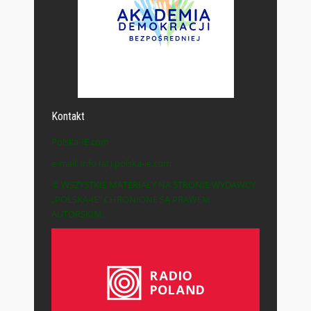
Kontakt
Polska-IE.com
e-mail: info (at) polska-ie.com
© WSZYSTKIE MATERIAŁY NA STRONIE WYDAWCY
„POLSKA-IE” CHRONIONE SĄ PRAWEM
AUTORSKIM.