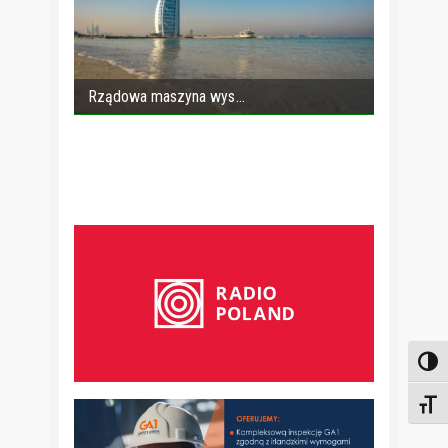
Rządowa maszyna wys
Toggl
Toggl