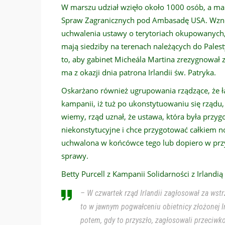
W marszu udział wzięło około 1000 osób, a ma
Spraw Zagranicznych pod Ambasadę USA. Wznos
uchwalenia ustawy o terytoriach okupowanych, 
mają siedziby na terenach należących do Pales
to, aby gabinet Micheála Martina zrezygnował 
ma z okazji dnia patrona Irlandii św. Patryka.
Oskarżano również ugrupowania rządzące, że ł
kampanii, iż tuż po ukonstytuowaniu się rządu,
wiemy, rząd uznał, że ustawa, która była przy
niekonstytucyjne i chce przygotować całkiem 
uchwalona w końcówce tego lub dopiero w przys
sprawy.
Betty Purcell z Kampanii Solidarności z Irlandią
– W czwartek rząd Irlandii zagłosował za wst
to w jawnym pogwałceniu obietnicy złożonej I
potem, gdy to przyszło, zagłosowali przeciwko