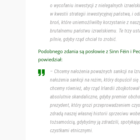
o wycofaniu inwestycji z nielegalnych izraels
w kwestii strategii inwestycyjnej państwa, i 
broń, które uniemożliwiłby korzystanie z nasz
brutalnemu państwu izraelskiemu. Te trzy us
pilnie, gdyby rząd chciał to zrobić.
Podobnego zdania są posłowie z Sinn Féin i Peo
powiedział:
– Chcemy nałożenia poważnych sankcji na Iz
nałożenia sankcji na reżim, który dopuścił się
chcemy również, aby rząd Irlandii zbojkotow
absolutnie skandaliczne, gdyby premier obch
prezydent, który grozi przeprowadzeniem czy
zdradą naszej własnej historii sprzeciwu wobe
tożsamością, gdybyśmy ją zdradzili, spotykaj
czystkami etnicznymi.