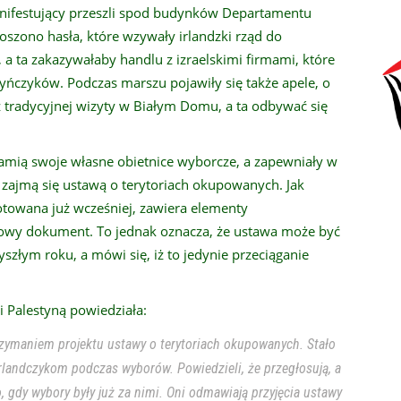
nifestujący przeszli spod budynków Departamentu
zono hasła, które wzywały irlandzki rząd do
a ta zakazywałaby handlu z izraelskimi firmami, które
tyńczyków. Podczas marszu pojawiły się także apele, o
z tradycyjnej wizyty w Białym Domu, a ta odbywać się
amią swoje własne obietnice wyborcze, a zapewniały w
 zajmą się ustawą o terytoriach okupowanych. Jak
gotowana już wcześniej, zawiera elementy
nowy dokument. To jednak oznacza, że ustawa może być
złym roku, a mówi się, iż to jedynie przeciąganie
 i Palestyną powiedziała:
rzymaniem projektu ustawy o terytoriach okupowanych. Stało
rlandczykom podczas wyborów. Powiedzieli, że przegłosują, a
, gdy wybory były już za nimi. Oni odmawiają przyjęcia ustawy