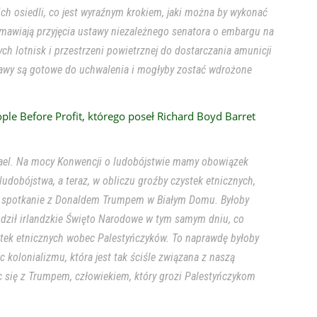
kich osiedli, co jest wyraźnym krokiem, jaki można by wykonać
odmawiają przyjęcia ustawy niezależnego senatora o embargu na
ych lotnisk i przestrzeni powietrznej do dostarczania amunicji
tawy są gotowe do uchwalenia i mogłyby zostać wdrożone
ple Before Profit, którego poseł Richard Boyd Barret
rael. Na mocy Konwencji o ludobójstwie mamy obowiązek
 ludobójstwa, a teraz, w obliczu groźby czystek etnicznych,
ał spotkanie z Donaldem Trumpem w Białym Domu. Byłoby
odził irlandzkie Święto Narodowe w tym samym dniu, co
stek etnicznych wobec Palestyńczyków. To naprawdę byłoby
c kolonializmu, która jest tak ściśle związana z naszą
ąc się z Trumpem, człowiekiem, który grozi Palestyńczykom