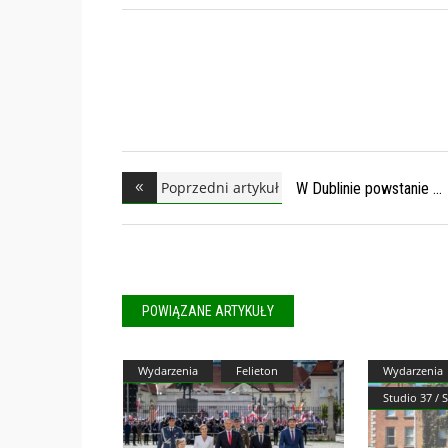
Poprzedni artykuł
W Dublinie powstanie
POWIĄZANE ARTYKUŁY
Wydarzenia
Felieton
Wydarzenia
Studio 37 / 