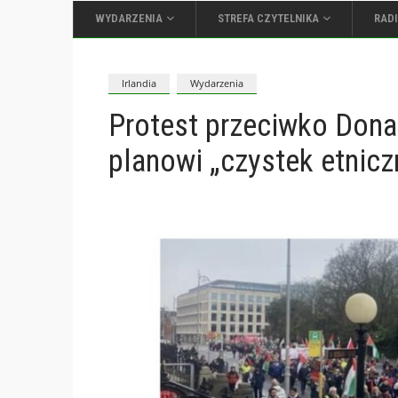
WYDARZENIA
STREFA CZYTELNIKA
RAD
Irlandia
Wydarzenia
Protest przeciwko Dona
planowi „czystek etnicz