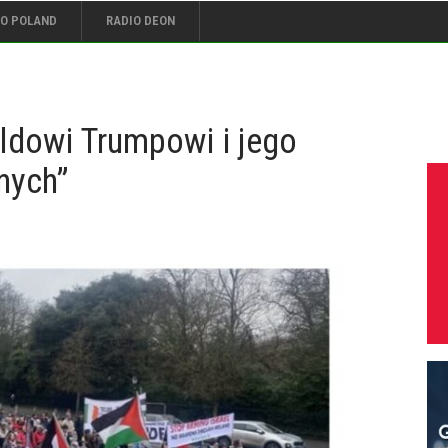
IO POLAND
RADIO DEON
ldowi Trumpowi i jego
nych”