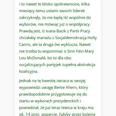
i to nawet te blisko spokrewnione, kilka
miesięcy temu ustami swoich liderek
zakrzyknęły, że nie będą iść wspólnie do
wyborów, nie mówiąc już o współpracy.
Prawdą jest, iż Ivana Bacik z Partii Pracy
chciałaby mariażu z Socjaldemokracją Holly
Cairns, ale ta druga ów wyklucza. Nawet
nie trzeba tu wspominać o Sinn Féin Mary
Lou McDonald, bo to dla obu
socjalizujących partyjek zupełna abstrakcja
koalicyjna.
Jednak na tę kwestię zwraca w swojej
wypowiedzi uwagę Bertie Ahern, który
prawdopodobnie przygotowuje się do
startu w wyborach prezydenckich i
powiedział, że już teraz lewica w kraju ma
ok. 14 proc. poparcie. Gdyby przez kolejną