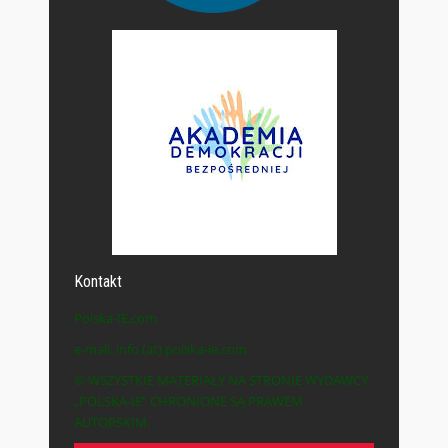
Kontakt
Polska-IE.com
e-mail: info (at) polska-ie.com
© WSZYSTKIE MATERIAŁY NA STRONIE WYDAWCY
„POLSKA-IE” CHRONIONE SĄ PRAWEM
AUTORSKIM.