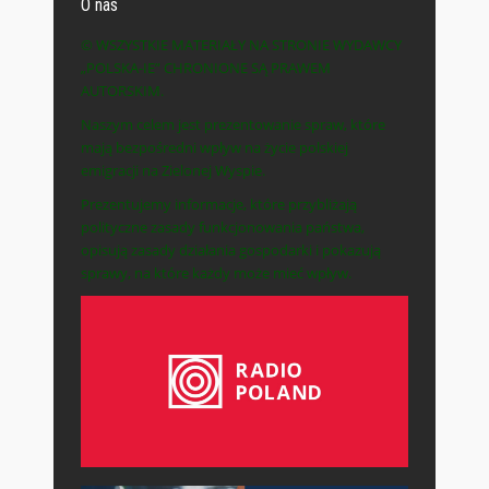
O nas
© WSZYSTKIE MATERIAŁY NA STRONIE WYDAWCY
„POLSKA-IE” CHRONIONE SĄ PRAWEM
AUTORSKIM.
Naszym celem jest prezentowanie spraw, które
mają bezpośredni wpływ na życie polskiej
emigracji na Zielonej Wyspie.
Prezentujemy informacje, które przybliżają
polityczne zasady funkcjonowania państwa,
opisują zasady działania gospodarki i pokazują
sprawy, na które każdy może mieć wpływ.