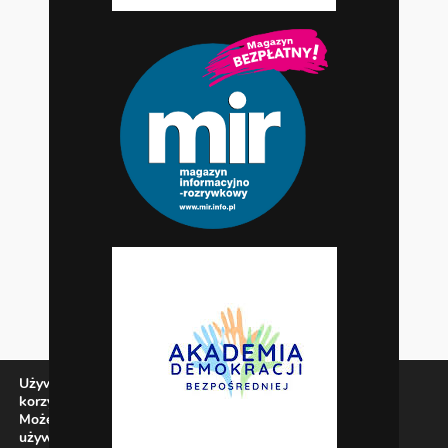
Używamy ciasteczek, aby zapewnić najlepszą jakość
korzystania z naszej witryny.
Możesz dowiedzieć się więcej o tym, jakich ciasteczek
używamy, lub wyłączyć je w
ustawieniach
.