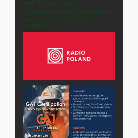
e-mail: info (at) polska-ie.com
© WSZYSTKIE MATERIAŁY NA STRONIE WYDAWCY
„POLSKA-IE” CHRONIONE SĄ PRAWEM
AUTORSKIM.