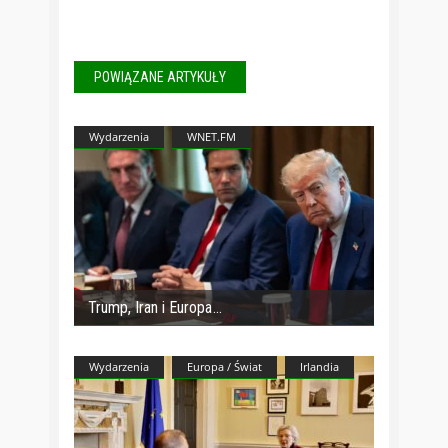
POWIĄZANE ARTYKUŁY
Wydarzenia
WNET.FM
Trump, Iran i Europa
Wydarzenia
Europa / Świat
Irlandia