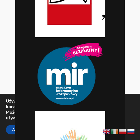
Używamy ciasteczek, aby zapewnić najlepszą jakość
korzystania z naszej witryny.
Możesz dowiedzieć się więcej o tym, jakich ciasteczek
używamy, lub wyłączyć je w
ustawieniach
.
Zamknij panel pow
ACCEPT
REJECT
SETTINGS