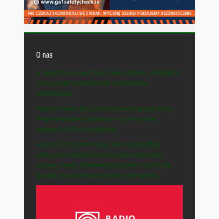
O nas
© WSZYSTKIE MATERIAŁY NA STRONIE WYDAWCY
„POLSKA-IE” CHRONIONE SĄ PRAWEM
AUTORSKIM.
Naszym celem jest prezentowanie spraw, które
mają bezpośredni wpływ na życie polskiej
emigracji na Zielonej Wyspie.
Prezentujemy informacje, które przybliżają
polityczne zasady funkcjonowania państwa,
opisują zasady działania gospodarki i pokazują
sprawy, na które każdy może mieć wpływ.