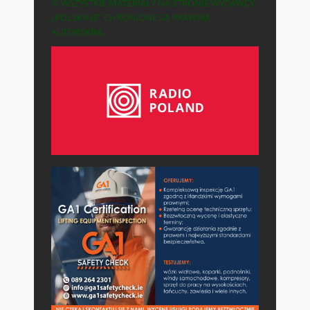
© WSZYSTKIE MATERIAŁY NA STRONIE WYDAWCY
„POLSKA-IE” CHRONIONE SĄ PRAWEM
AUTORSKIM.