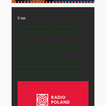
O nas
© WSZYSTKIE MATERIAŁY NA STRONIE WYDAWCY
„POLSKA-IE” CHRONIONE SĄ PRAWEM
AUTORSKIM.
Naszym celem jest prezentowanie spraw, które
mają bezpośredni wpływ na życie polskiej
emigracji na Zielonej Wyspie.
Prezentujemy informacje, które przybliżają
polityczne zasady funkcjonowania państwa,
opisują zasady działania gospodarki i pokazują
sprawy, na które każdy może mieć wpływ.