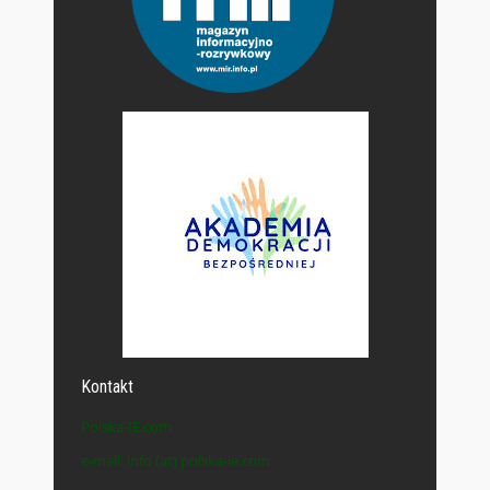
Kontakt
Polska-IE.com
e-mail: info (at) polska-ie.com