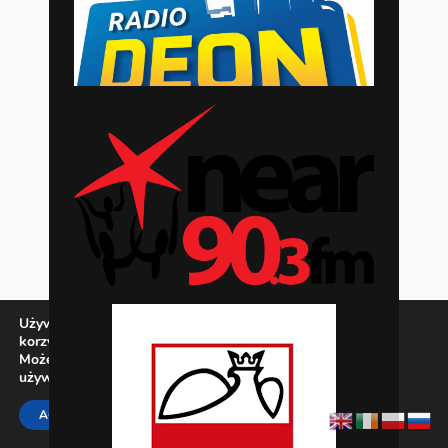
Używamy ciasteczek, aby zapewnić najlepszą jakość
korzystania z naszej witryny.
Możesz dowiedzieć się więcej o tym, jakich ciasteczek
używamy, lub wyłączyć je w
ustawieniach
.
Zamknij panel pow
ACCEPT
REJECT
SETTINGS