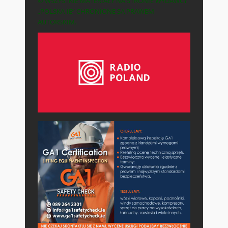
© WSZYSTKIE MATERIAŁY NA STRONIE WYDAWCY
„POLSKA-IE” CHRONIONE SĄ PRAWEM
AUTORSKIM.