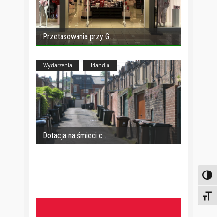
Przetasowania przy G
Wydarzenia
Irlandia
Dotacja na śmieci c
Toggl
Toggl