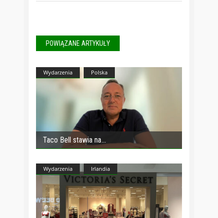
POWIĄZANE ARTYKUŁY
Wydarzenia
Polska
Taco Bell stawia na
Wydarzenia
Irlandia