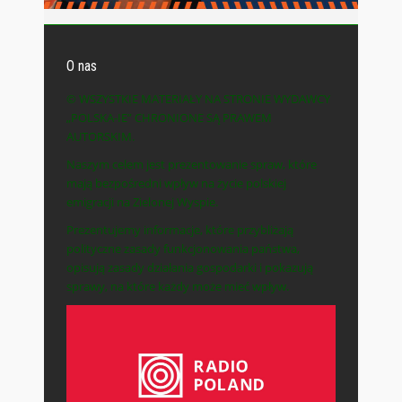
O nas
© WSZYSTKIE MATERIAŁY NA STRONIE WYDAWCY
„POLSKA-IE” CHRONIONE SĄ PRAWEM
AUTORSKIM.
Naszym celem jest prezentowanie spraw, które
mają bezpośredni wpływ na życie polskiej
emigracji na Zielonej Wyspie.
Prezentujemy informacje, które przybliżają
polityczne zasady funkcjonowania państwa,
opisują zasady działania gospodarki i pokazują
sprawy, na które każdy może mieć wpływ.