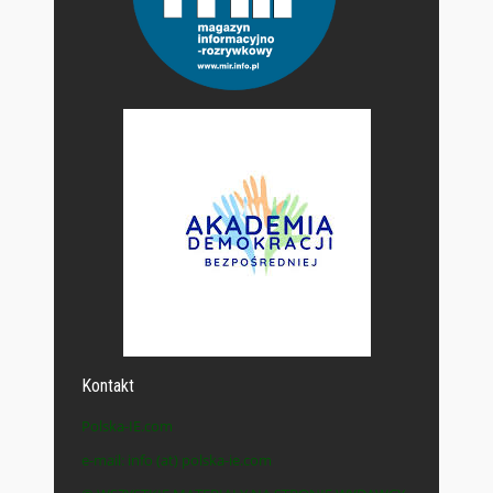
Kontakt
Polska-IE.com
e-mail: info (at) polska-ie.com