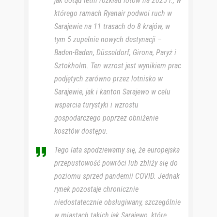
jak dotąd letni rozkład lotów na 2025 r., w
którego ramach Ryanair podwoi ruch w
Sarajewie na 11 trasach do 8 krajów, w
tym 5 zupełnie nowych destynacji –
Baden-Baden, Düsseldorf, Girona, Paryż i
Sztokholm. Ten wzrost jest wynikiem prac
podjętych zarówno przez lotnisko w
Sarajewie, jak i kanton Sarajewo w celu
wsparcia turystyki i wzrostu
gospodarczego poprzez obniżenie
kosztów dostępu.
Tego lata spodziewamy się, że europejska
przepustowość powróci lub zbliży się do
poziomu sprzed pandemii COVID. Jednak
rynek pozostaje chronicznie
niedostatecznie obsługiwany, szczególnie
w miastach takich jak Sarajewo, które