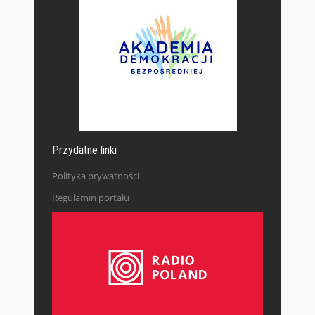
Przydatne linki
Polityka prywatności
Regulamin portalu