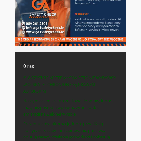
O nas
© WSZYSTKIE MATERIAŁY NA STRONIE WYDAWCY
„POLSKA-IE” CHRONIONE SĄ PRAWEM
AUTORSKIM.
Naszym celem jest prezentowanie spraw, które
mają bezpośredni wpływ na życie polskiej
emigracji na Zielonej Wyspie.
Prezentujemy informacje, które przybliżają
polityczne zasady funkcjonowania państwa,
opisują zasady działania gospodarki i pokazują