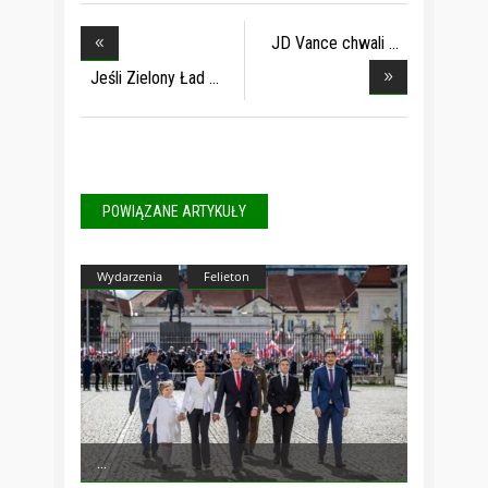
JD Vance chwali
spad
Jeśli Zielony Ład
POWIĄZANE ARTYKUŁY
Wydarzenia
Felieton