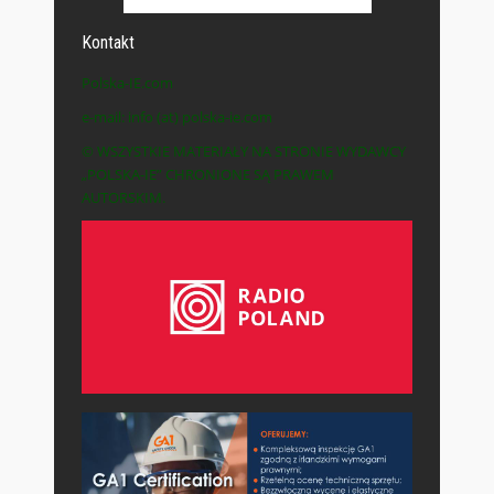
Kontakt
Polska-IE.com
e-mail: info (at) polska-ie.com
© WSZYSTKIE MATERIAŁY NA STRONIE WYDAWCY
„POLSKA-IE” CHRONIONE SĄ PRAWEM
AUTORSKIM.