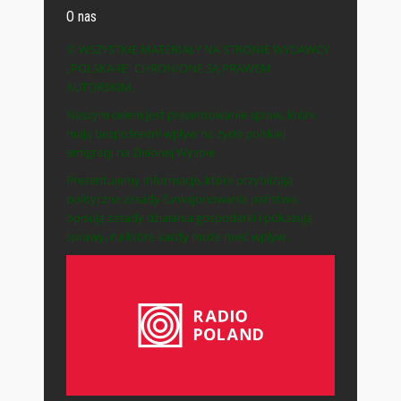
O nas
© WSZYSTKIE MATERIAŁY NA STRONIE WYDAWCY
„POLSKA-IE” CHRONIONE SĄ PRAWEM
AUTORSKIM.
Naszym celem jest prezentowanie spraw, które
mają bezpośredni wpływ na życie polskiej
emigracji na Zielonej Wyspie.
Prezentujemy informacje, które przybliżają
polityczne zasady funkcjonowania państwa,
opisują zasady działania gospodarki i pokazują
sprawy, na które każdy może mieć wpływ.