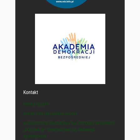
Kontakt
Polska-IE.com
e-mail: info (at) polska-ie.com
© WSZYSTKIE MATERIAŁY NA STRONIE WYDAWCY
„POLSKA-IE” CHRONIONE SĄ PRAWEM
AUTORSKIM.