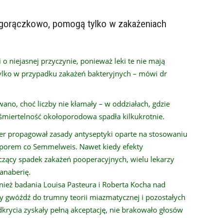
ciwgorączkowo, pomogą tylko w zakażeniach
 o niejasnej przyczynie, ponieważ leki te nie mają
tylko w przypadku zakażeń bakteryjnych – mówi dr
no, choć liczby nie kłamały – w oddziałach, gdzie
 śmiertelność okołoporodowa spadła kilkukrotnie.
ster propagował zasady antyseptyki oparte na stosowaniu
porem co Semmelweis. Nawet kiedy efekty
aczący spadek zakażeń pooperacyjnych, wielu lekarzy
fanaberię.
ież badania Louisa Pasteura i Roberta Kocha nad
ły gwóźdź do trumny teorii miazmatycznej i pozostałych
dkrycia zyskały pełną akceptację, nie brakowało głosów