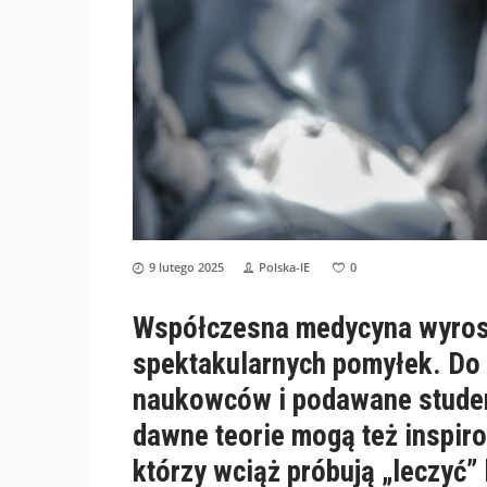
9 lutego 2025
Polska-IE
0
Współczesna medycyna wyrosła
spektakularnych pomyłek. Do 
naukowców i podawane studen
dawne teorie mogą też inspir
którzy wciąż próbują „leczyć