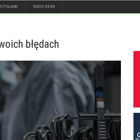
IO POLAND
RADIO DEON
woich błędach