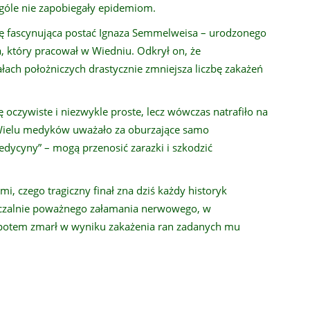
ogóle nie zapobiegały epidemiom.
się fascynująca postać Ignaza Semmelweisa – urodzonego
, który pracował w Wiedniu. Odkrył on, że
łach położniczych drastycznie zmniejsza liczbę zakażeń
ę oczywiste i niezwykle proste, lecz wówczas natrafiło na
 Wielu medyków uważało za oburzające samo
medycyny” – mogą przenosić zarazki i szkodzić
, czego tragiczny finał zna dziś każdy historyk
czalnie poważnego załamania nerwowego, w
e potem zmarł w wyniku zakażenia ran zadanych mu