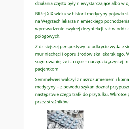
działania często były niewystarczające albo w 
Bliżej XIX wieku w historii medycyny pojawia 
na Węgrzech lekarza niemieckiego pochodzenia
wprowadzenie zwykłej dezynfekcji rąk w oddzia
połogowych.
Z dzisiejszej perspektywy to odkrycie wydaje si
mur niechęci i oporu środowiska lekarskiego.
sugerowanie, że ich ręce – narzędzia „czystej 
pacjentkom.
Semmelweis walczył z niezrozumieniem i kpinami
medycyny – z powodu szykan doznał przypusz
następstwie czego trafił do przytułku. Wkrótc
przez strażników.