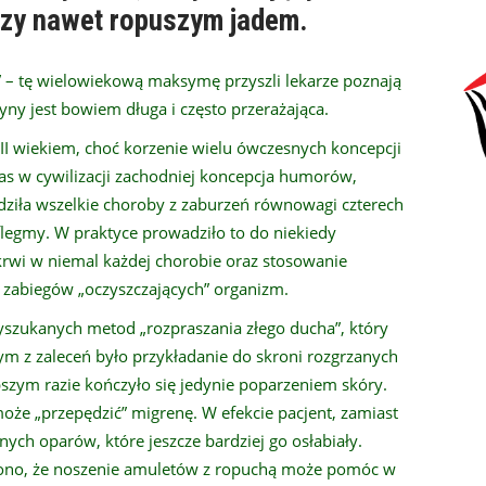
czy nawet ropuszym jadem.
h” – tę wielowiekową maksymę przyszli lekarze poznają
yny jest bowiem długa i często przerażająca.
II wiekiem, choć korzenie wielu ówczesnych koncepcji
s w cywilizacji zachodniej koncepcja humorów,
dziła wszelkie choroby z zaburzeń równowagi czterech
i flegmy. W praktyce prowadziło to do niekiedy
 krwi w niemal każdej chorobie oraz stosowanie
h zabiegów „oczyszczających” organizm.
yszukanych metod „rozpraszania złego ducha”, który
m z zaleceń było przykładanie do skroni rozgrzanych
szym razie kończyło się jedynie poparzeniem skóry.
może „przepędzić” migrenę. W efekcie pacjent, zamiast
ych oparów, które jeszcze bardziej go osłabiały.
dzono, że noszenie amuletów z ropuchą może pomóc w