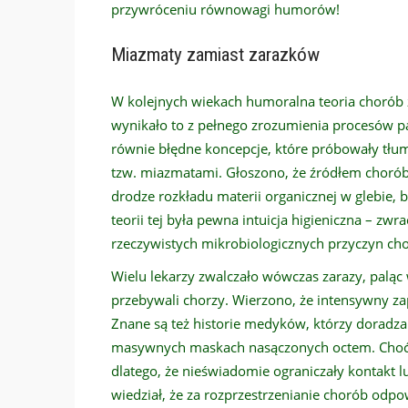
przywróceniu równowagi humorów!
Miazmaty zamiast zarazków
W kolejnych wiekach humoralna teoria chorób z
wynikało to z pełnego zrozumienia procesów pat
równie błędne koncepcje, które próbowały tł
tzw. miazmatami. Głoszono, że źródłem chorób
drodze rozkładu materii organicznej w glebie,
teorii tej była pewna intuicja higieniczna – zw
rzeczywistych mikrobiologicznych przyczyn ch
Wielu lekarzy zwalczało wówczas zarazy, paląc
przebywali chorzy. Wierzono, że intensywny z
Znane są też historie medyków, którzy doradza
masywnych maskach nasączonych octem. Choć t
dlatego, że nieświadomie ograniczały kontakt l
wiedział, że za rozprzestrzenianie chorób odpo