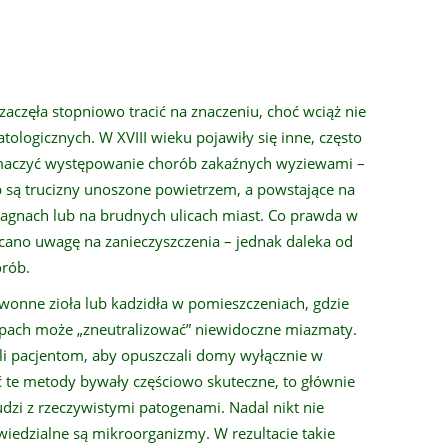
aczęła stopniowo tracić na znaczeniu, choć wciąż nie
ologicznych. W XVIII wieku pojawiły się inne, często
umaczyć występowanie chorób zakaźnych wyziewami –
 są trucizny unoszone powietrzem, a powstające na
 bagnach lub na brudnych ulicach miast. Co prawda w
racano uwagę na zanieczyszczenia – jednak daleka od
orób.
 wonne zioła lub kadzidła w pomieszczeniach, gdzie
apach może „zneutralizować” niewidoczne miazmaty.
li pacjentom, aby opuszczali domy wyłącznie w
e metody bywały częściowo skuteczne, to głównie
udzi z rzeczywistymi patogenami. Nadal nikt nie
wiedzialne są mikroorganizmy. W rezultacie takie