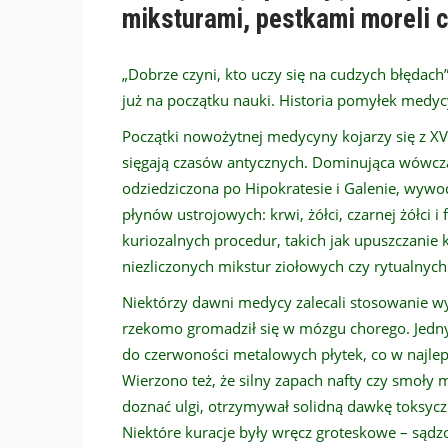
miksturami, pestkami moreli 
„Dobrze czyni, kto uczy się na cudzych błędac
już na początku nauki. Historia pomyłek medyc
Początki nowożytnej medycyny kojarzy się z XV
sięgają czasów antycznych. Dominująca wówcza
odziedziczona po Hipokratesie i Galenie, wywo
płynów ustrojowych: krwi, żółci, czarnej żółci 
kuriozalnych procedur, takich jak upuszczanie
niezliczonych mikstur ziołowych czy rytualnyc
Niektórzy dawni medycy zalecali stosowanie w
rzekomo gromadził się w mózgu chorego. Jedny
do czerwoności metalowych płytek, co w najlep
Wierzono też, że silny zapach nafty czy smoły 
doznać ulgi, otrzymywał solidną dawkę toksyczn
Niektóre kuracje były wręcz groteskowe – są