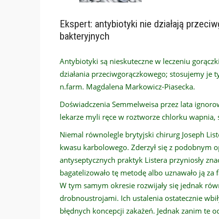
Ekspert: antybiotyki nie działają prze
bakteryjnych
Antybiotyki są nieskuteczne w leczeniu gorączki
działania przeciwgorączkowego; stosujemy je 
n.farm. Magdalena Markowicz-Piasecka.
Doświadczenia Semmelweisa przez lata ignorowa
lekarze myli ręce w roztworze chlorku wapnia,
Niemal równolegle brytyjski chirurg Joseph Li
kwasu karbolowego. Zderzył się z podobnym o
antyseptycznych praktyk Listera przyniosły zn
bagatelizowało tę metodę albo uznawało ją za 
W tym samym okresie rozwijały się jednak równ
drobnoustrojami. Ich ustalenia ostatecznie wbi
błędnych koncepcji zakażeń. Jednak zanim te o