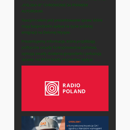
„POLSKA-IE” CHRONIONE SĄ PRAWEM
AUTORSKIM.
Naszym celem jest prezentowanie spraw, które
mają bezpośredni wpływ na życie polskiej
emigracji na Zielonej Wyspie.
Prezentujemy informacje, które przybliżają
polityczne zasady funkcjonowania państwa,
opisują zasady działania gospodarki i pokazują
sprawy, na które każdy może mieć wpływ.