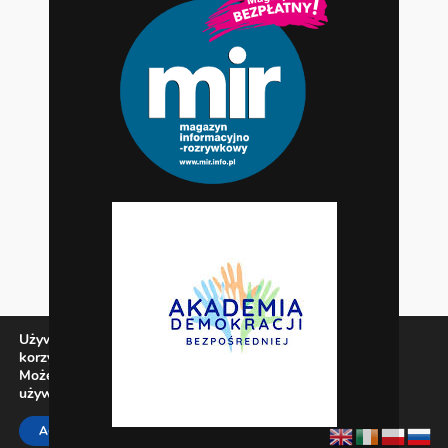
Używamy ciasteczek, aby zapewnić najlepszą jakość
korzystania z naszej witryny.
Możesz dowiedzieć się więcej o tym, jakich ciasteczek
używamy, lub wyłączyć je w
ustawieniach
.
Zamknij panel pow
ACCEPT
REJECT
SETTINGS