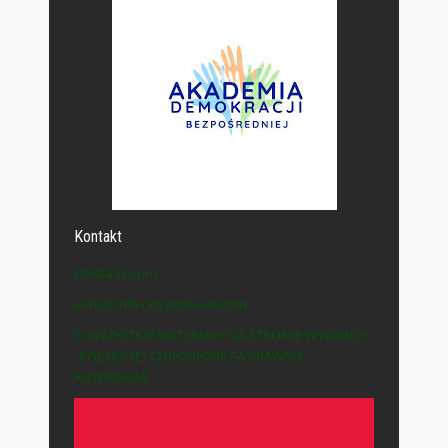
Kontakt
Polska-IE.com
e-mail: info (at) polska-ie.com
© WSZYSTKIE MATERIAŁY NA STRONIE WYDAWCY
„POLSKA-IE” CHRONIONE SĄ PRAWEM
AUTORSKIM.