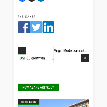
ZNAJDŹ NAS:
Virgin Media zamraż
OSHEE głównym
part
POWIĄZANE ARTYKUŁY
Radio Deon